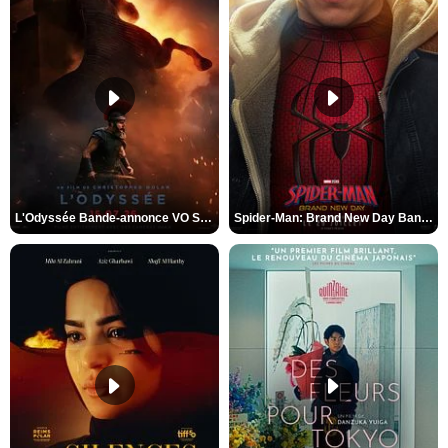
L'Odyssée Bande-annonce VO STFR
Spider-Man: Brand New Day Bande-annonce VO STFR