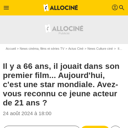
profil
menu
search
Accueil
News cinéma, films et séries TV
Actus Ciné
News Culture ciné
Il y a 66 ans, il jouait dans son premier film... Aujourd'hui, c'est une star mondiale. Avez-vous reconnu ce jeune acteur de 21 ans ?
Il y a 66 ans, il jouait dans son
premier film... Aujourd'hui,
c'est une star mondiale. Avez-
vous reconnu ce jeune acteur
de 21 ans ?
24 août 2024 à 18:00
Allied Artists Pictures Corporation