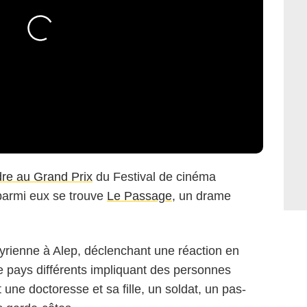
ndre au Grand Prix
du Festival de cinéma
parmi eux se trouve
Le Passage
, un drame
syrienne à Alep, déclen­chant une réac­tion en
 pays dif­fé­rents impli­quant des per­sonnes
une doc­to­resse et sa fille, un sol­dat, un pas­