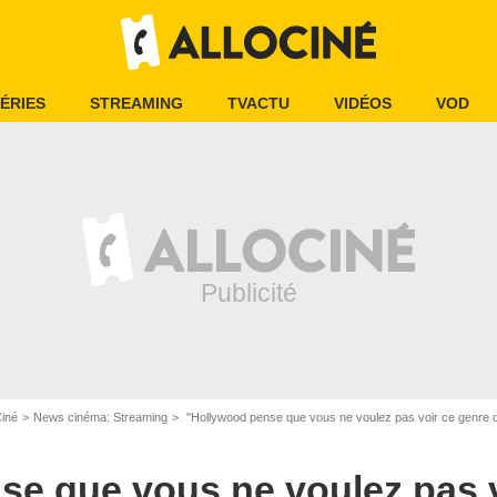
ÉRIES
STREAMING
TVACTU
VIDÉOS
VOD
Ciné
News cinéma: Streaming
"Hollywood pense que vous ne voulez pas voir ce genre de film" : au F
se que vous ne voulez pas v