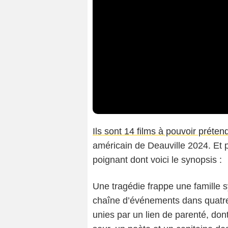
Ils sont 14 films à pouvoir préte
américain de Deauville 2024. Et 
poignant dont voici le synopsis :
Une tra­gé­die frappe une famille 
chaîne d’é­vé­ne­ments dans quatre
unies par un lien de paren­té, dont 