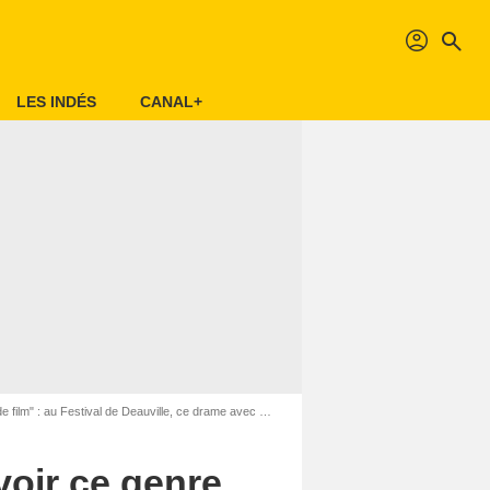
profil
search
LES INDÉS
CANAL+
estival de Deauville, ce drame avec Omar Sy émeut le public
oir ce genre