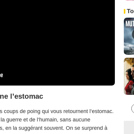
To
rne l’estomac
ms coups de poing qui vous retournent l’estomac.
e la guerre et de l’humain, sans aucune
is, en la suggérant souvent. On se surprend à