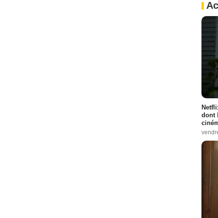
Ac
Netfl
dont 
ciném
vendr