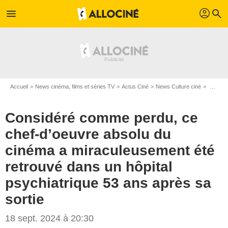
profil
menu
search
Accueil
News cinéma, films et séries TV
Actus Ciné
News Culture ciné
Considéré comme perdu, ce chef-d’oeuvre absolu du cinéma a miraculeusement été retrouvé dans un hôpital psychiatrique 53 ans après sa sortie
Considéré comme perdu, ce
chef-d’oeuvre absolu du
cinéma a miraculeusement été
retrouvé dans un hôpital
psychiatrique 53 ans après sa
sortie
18 sept. 2024 à 20:30