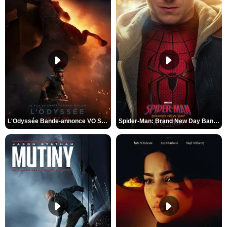
L'Odyssée Bande-annonce VO STFR
Spider-Man: Brand New Day Bande-annonce VO STFR