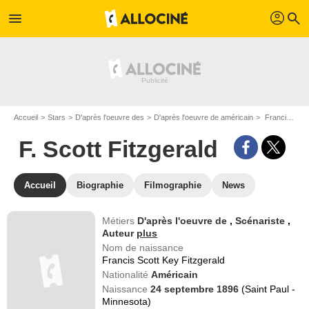
profil
menu
search
Accueil
Stars
D'après l'oeuvre des
D'après l'oeuvre de américain
Francis Scott Key Fitzgerald dit F. Scott Fitzgerald
F. Scott Fitzgerald
Accueil
Biographie
Filmographie
News
Métiers
D'après l'oeuvre de
,
Scénariste
,
Auteur
plus
Nom de naissance
Francis Scott Key Fitzgerald
Nationalité
Américain
Naissance
24 septembre 1896
(Saint Paul -
Minnesota)