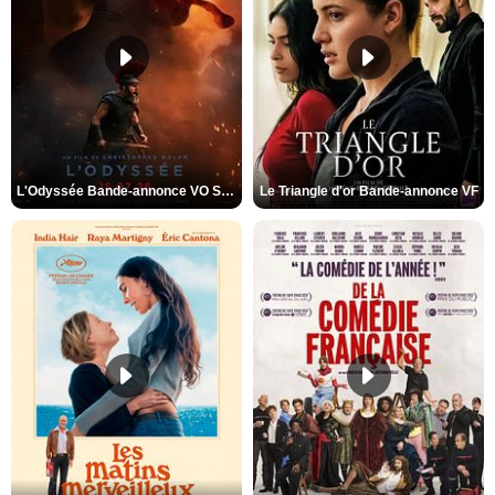
L'Odyssée Bande-annonce VO STFR
Le Triangle d'or Bande-annonce VF