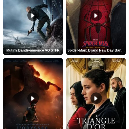
Mutiny Bande-annonce VO STFR
Spider-Man: Brand New Day Bande-annonce VO STFR