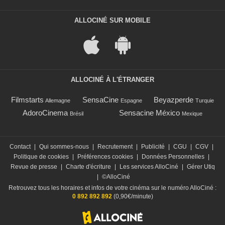
ALLOCINÉ SUR MOBILE
ALLOCINÉ À L'ÉTRANGER
Filmstarts
SensaCine
Beyazperde
Allemagne
Espagne
Turquie
AdoroCinema
Sensacine México
Brésil
Mexique
Contact
|
Qui sommes-nous
|
Recrutement
|
Publicité
|
CGU
|
CGV
|
Politique de cookies
|
Préférences cookies
|
Données Personnelles
|
Revue de presse
|
Charte d'écriture
|
Les services AlloCiné
|
Gérer Utiq
|
©AlloCiné
Retrouvez tous les horaires et infos de votre cinéma sur le numéro AlloCiné :
0 892 892 892
(0,90€/minute)