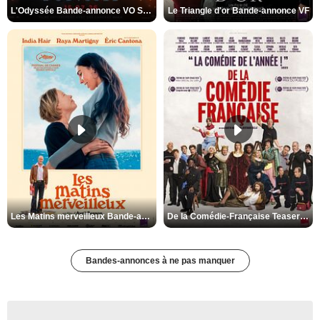
L'Odyssée Bande-annonce VO STFR
Le Triangle d'or Bande-annonce VF
Les Matins merveilleux Bande-annonce VF
De la Comédie-Française Teaser VF
Bandes-annonces à ne pas manquer