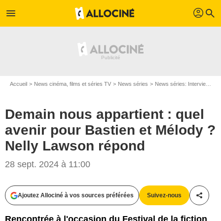
profil
menu
search
Accueil
News cinéma, films et séries TV
News séries
News séries: Interviews
Demain nous appartient : quel
avenir pour Bastien et Mélody ?
Nelly Lawson répond
28 sept. 2024 à 11:00
Ajoutez Allociné à vos sources préférées
Suivez-nous
Partag
Rencontrée à l'occasion du Festival de la fiction