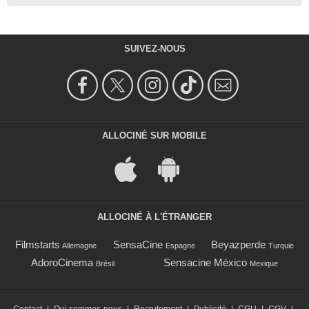
SUIVEZ-NOUS
ALLOCINÉ SUR MOBILE
ALLOCINÉ À L'ÉTRANGER
Filmstarts
SensaCine
Beyazperde
Allemagne
Espagne
Turquie
AdoroCinema
Sensacine México
Brésil
Mexique
Contact
|
Qui sommes-nous
|
Recrutement
|
Publicité
|
CGU
|
CGV
|