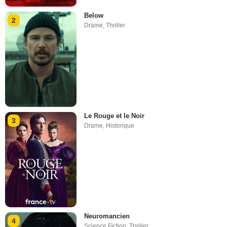
Below
2
Drame
,
Thriller
Le Rouge et le Noir
3
Drame
,
Historique
Neuromancien
4
Science Fiction
,
Thriller