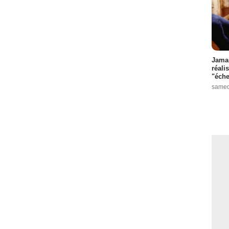
Jamai
réali
"éche
samed