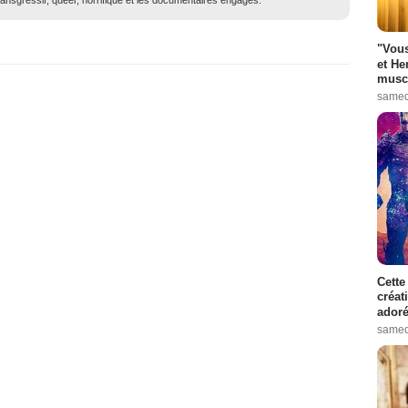
ransgressif, queer, horrifique et les documentaires engagés.
"Vous
et He
muscl
samed
Cette
créat
adoré
samed