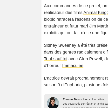
Aux commandes de ce projet, on r
réalisateur des films
Animal Kin
biopic retracera l'ascension de ce
entraîneur et futur mari Jim Mart
exploits qui ont fait d'elle une fi
Sidney Sweeney a été très présen
dans des genres radicalement dif
Tout sauf toi
avec Glen Powell, d
d'horreur
Immaculée
.
L'actrice devrait prochainement 
saison 3 d'Euphoria, plusieurs fo
Thomas Desroches
-
Journaliste
Les yeux rivés sur l’écran et la tête 