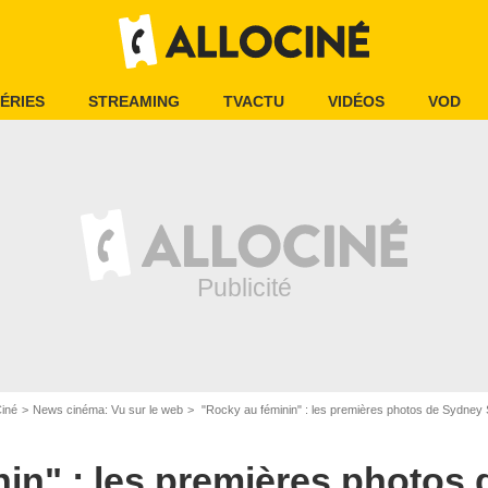
ÉRIES
STREAMING
TVACTU
VIDÉOS
VOD
Ciné
News cinéma: Vu sur le web
"Rocky au féminin" : les premières photos de Sydney Sween
in" : les premières photos