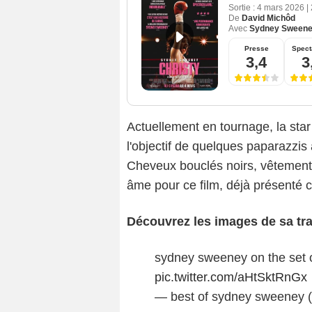
Sortie :
4 mars 2026
|
De
David Michôd
Avec
Sydney Sween
Presse
Spect
3,4
3
Actuellement en tournage, la star
l'objectif de quelques paparazzis 
Cheveux bouclés noirs, vêtements 
âme pour ce film, déjà présenté
Découvrez les images de sa tr
sydney sweeney on the set o
pic.twitter.com/aHtSktRnGx
— best of sydney sweeney 