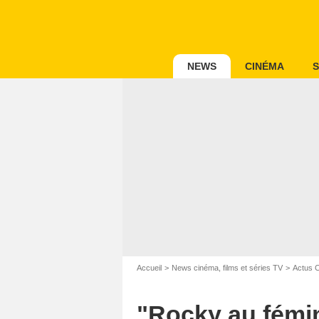
NEWS
CINÉMA
S
Accueil
News cinéma, films et séries TV
Actus 
"Rocky au fémin