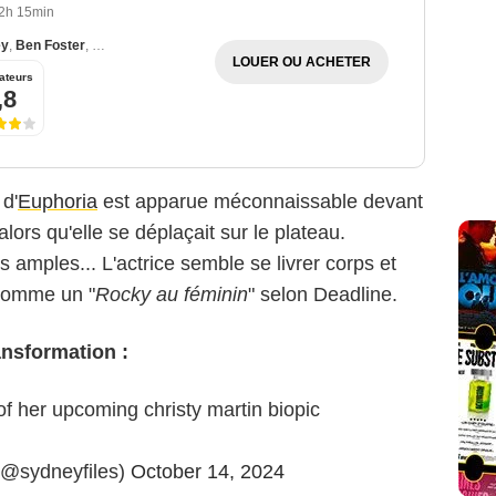
2h 15min
ey
,
Ben Foster
,
Merritt Wever
LOUER OU ACHETER
ateurs
,8
 d'
Euphoria
est apparue méconnaissable devant
alors qu'elle se déplaçait sur le plateau.
amples... L'actrice semble se livrer corps et
 comme un "
Rocky au féminin
" selon Deadline.
ansformation :
f her upcoming christy martin biopic
(@sydneyfiles)
October 14, 2024