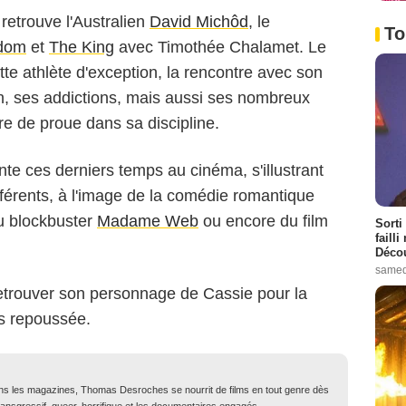
etrouve l'Australien
David Michôd
, le
To
gdom
et
The King
avec Timothée Chalamet. Le
tte athlète d'exception, la rencontre avec son
in, ses addictions, mais aussi ses nombreux
gure de proue dans sa discipline.
te ces derniers temps au cinéma, s'illustrant
férents, à l'image de la comédie romantique
u blockbuster
Madame Web
ou encore du film
Sorti
failli
Décou
samed
retrouver son personnage de Cassie pour la
is repoussée.
dans les magazines, Thomas Desroches se nourrit de films en tout genre dès