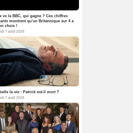
ix vs la BBC, qui gagne ? Ces chiffres
ants montrent qu'un Britannique sur 4 a
son choix !
edi 7 août 2026
belle la vie : Patrick est-il mort ?
edi 7 août 2026