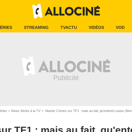
ÉRIES
STREAMING
TVACTU
VIDÉOS
VOD
éries
News Séries à la TV
Master Crimes sur TF1 : mais au fait, qu'entend Louise (Muriel R
ur TF1 : mais au fait, qu'en