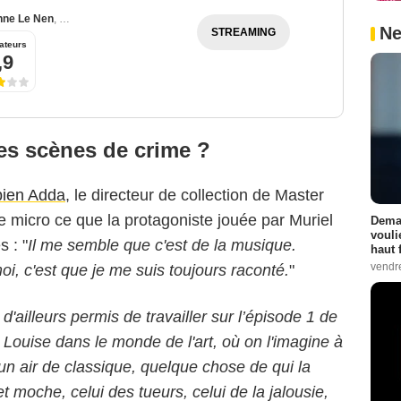
nne Le Nen
,
Olivier Claverie
Ne
STREAMING
ateurs
,9
es scènes de crime ?
ien Adda
, le directeur de collection de Master
re micro ce que la protagoniste jouée par Muriel
Demai
vouli
s : "
Il me semble que c'est de la musique.
haut 
vendr
oi, c'est que je me suis toujours raconté.
"
 d'ailleurs permis de travailler sur l’épisode 1 de
 Louise dans le monde de l'art, où on l'imagine à
, un air de classique, quelque chose de qui la
 moche, celui des tueurs, celui de la jalousie,