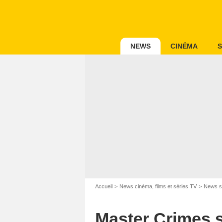
NEWS
CINÉMA
S
Accueil
News cinéma, films et séries TV
News s
Master Crimes s