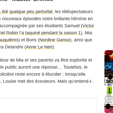
a été quelque peu perturbé
, les téléspectateurs
s nouveaux épisodes notre brillante héroïne en
r accompagnée par ses étudiants Samuel (
Victor
el Robin l’a taquiné pendant la saison 1
), Mia
auquières
) et Boris (
Nordine Ganso
), ainsi que
ra Delandre (
Anne Le Nen
).
autour de Mia et ses parents va être explorée et
 le public auront une réponse… Toutefois, le
licière reste encore à élucider : lorsqu’elle
, Louise met des écouteurs. Mais qu’entend-t-