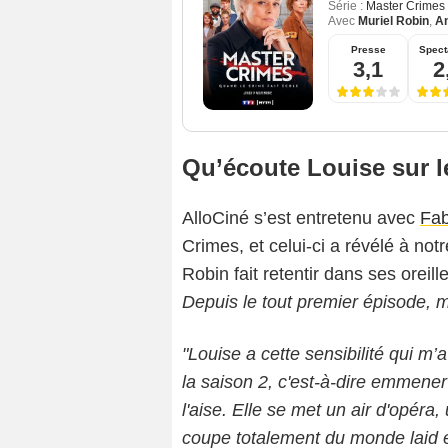
Série :
Master Crimes
Avec
Muriel Robin
,
A
Presse
Spect
3,1
2
Qu’écoute Louise sur l
AlloCiné s’est entretenu avec
Fab
Crimes, et celui-ci a révélé à not
Robin fait retentir dans ses oreille
Depuis le tout premier épisode, m
"Louise a cette sensibilité qui m’a
la saison 2, c'est-à-dire emmener
l'aise. Elle se met un air d'opéra
coupe totalement du monde laid et