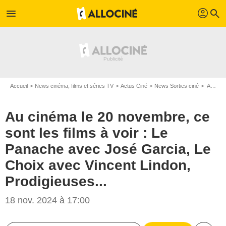
profil
menu
search
Accueil
News cinéma, films et séries TV
Actus Ciné
News Sorties ciné
Au cinéma le 20 novembre, ce sont les films à voir : Le Panache avec José Garcia, Le Choix avec Vincent Lindon, Prodigieuses...
Au cinéma le 20 novembre, ce
sont les films à voir : Le
Panache avec José Garcia, Le
Choix avec Vincent Lindon,
Prodigieuses...
18 nov. 2024 à 17:00