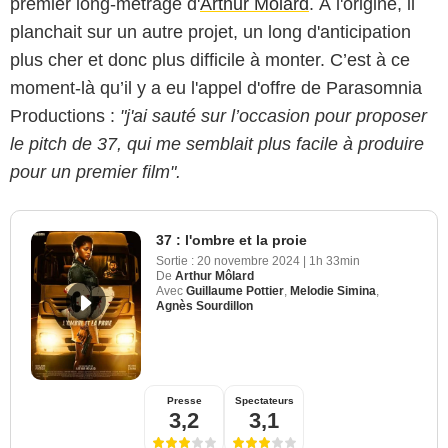
premier long-métrage d'
Arthur Môlard
. À l'origine, il
planchait sur un autre projet, un long d'anticipation
plus cher et donc plus difficile à monter. C’est à ce
moment-là qu’il y a eu l'appel d'offre de Parasomnia
Productions :
"j'ai sauté sur l’occasion pour proposer
le pitch de 37, qui me semblait plus facile à produire
pour un premier film".
37 : l'ombre et la proie
Sortie :
20 novembre 2024
|
1h 33min
De
Arthur Môlard
Avec
Guillaume Pottier
,
Melodie Simina
,
Agnès Sourdillon
Presse
Spectateurs
3,2
3,1