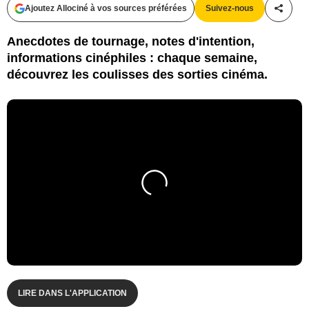
Ajoutez Allociné à vos sources préférées
Suivez-nous
Partag
Anecdotes de tournage, notes d'intention,
informations cinéphiles : chaque semaine,
découvrez les coulisses des sorties cinéma.
LIRE DANS L'APPLICATION