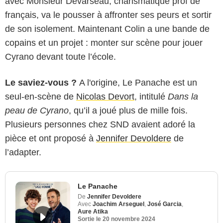
avec Monsieur Devarseau, charismatique prof de
français, va le pousser à affronter ses peurs et sortir
de son isolement. Maintenant Colin a une bande de
copains et un projet : monter sur scène pour jouer
Cyrano devant toute l’école.
Le saviez-vous ?
A l'origine, Le Panache est un
seul-en-scène de
Nicolas Devort
, intitulé
Dans la
peau de Cyrano
, qu’il a joué plus de mille fois.
Plusieurs personnes chez SND avaient adoré la
pièce et ont proposé à
Jennifer Devoldere
de
l’adapter.
Le Panache
De
Jennifer Devoldere
Avec
Joachim Arseguel
,
José Garcia
,
Aure Atika
Sortie le
20 novembre 2024