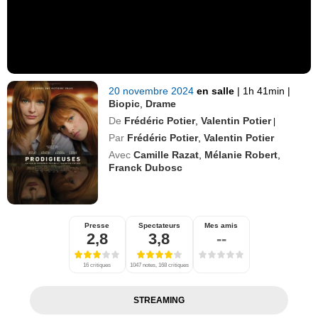
20 novembre 2024
en salle
|
1h 41min
|
Biopic
,
Drame
De
Frédéric Potier
,
Valentin Potier
|
Par
Frédéric Potier
,
Valentin Potier
Avec
Camille Razat
,
Mélanie Robert
,
Franck Dubosc
Presse
Spectateurs
Mes amis
2,8
3,8
--
16 critiques
1047 notes, 168 critiques
STREAMING