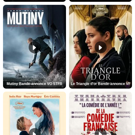
Mutiny Bande-annonce VO STFR
Le Triangle d'or Bande-annonce VF