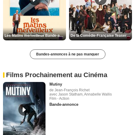
Les Matins merveilleux Bande-annonce VF
De la Comédie-Française Teaser VF
Bandes-annonces à ne pas manquer
Films Prochainement au Cinéma
Mutiny
de Jean-François Richet
avec Jason Statham, Annabelle Wallis
Film - Action
Bande-annonce