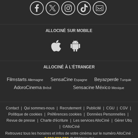
ALLOCINÉ SUR MOBILE
ALLOCINÉ À L'ÉTRANGER
Filmstarts
SensaCine
Beyazperde
Allemagne
Espagne
Turquie
AdoroCinema
Sensacine México
Brésil
Mexique
Contact
|
Qui sommes-nous
|
Recrutement
|
Publicité
|
CGU
|
CGV
|
Politique de cookies
|
Préférences cookies
|
Données Personnelles
|
Revue de presse
|
Charte d'écriture
|
Les services AlloCiné
|
Gérer Utiq
|
©AlloCiné
Retrouvez tous les horaires et infos de votre cinéma sur le numéro AlloCiné :