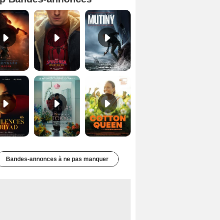
L'Odyssée Bande-annonce VO STFR
Spider-Man: Brand New Day Bande-annonce VO STFR
Mutiny Bande-annonce VO STFR
Les Silences de Riyad Bande-annonce VO STFR
Des Fleurs pour Tokyo Bande-annonce VO STFR
Cotton Queen Bande-annonce VO STFR
Bandes-annonces à ne pas manquer