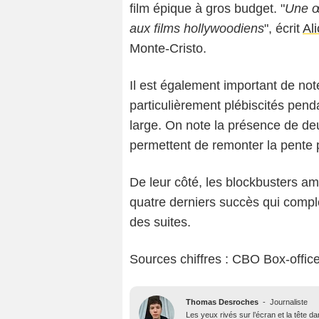
film épique à gros budget. "
Une œ
aux films hollywoodiens
", écrit
Al
Monte-Cristo.
Il est également important de not
particulièrement plébiscités pend
large. On note la présence de de
permettent de remonter la pente 
De leur côté, les blockbusters am
quatre derniers succès qui compl
des suites.
Sources chiffres : CBO Box-offic
Thomas Desroches
-
Journaliste
Les yeux rivés sur l’écran et la tête 