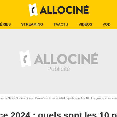
ÉRIES
STREAMING
TVACTU
VIDÉOS
VOD
Ciné
News Sorties ciné
Box-office France 2024 : quels sont les 10 plus gros succès ci
ce 2024 : quels sont les 10 