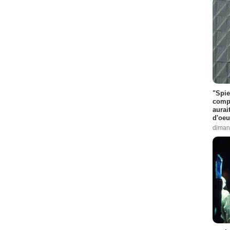
"Spie
compl
aurai
d'oeu
diman