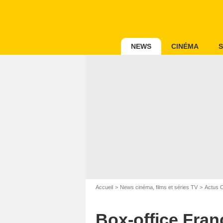
NEWS
CINÉMA
S
Accueil
News cinéma, films et séries TV
Actus 
Box-office Fran