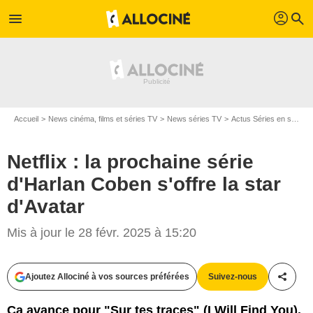
profil
menu
search
Accueil
News cinéma, films et séries TV
News séries TV
Actus Séries en streaming
Netflix : la prochaine série
d'Harlan Coben s'offre la star
d'Avatar
Mis à jour le 28 févr. 2025 à 15:20
Ajoutez Allociné à vos sources préférées
Suivez-nous
Partag
Ça avance pour "Sur tes traces" (I Will Find You),