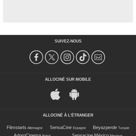
SUIVEZ-NOUS
ALLOCINÉ SUR MOBILE
ALLOCINÉ À L'ÉTRANGER
Filmstarts
SensaCine
Beyazperde
Allemagne
Espagne
Turquie
AdoroCinema
Sensacine México
Brésil
Mexique