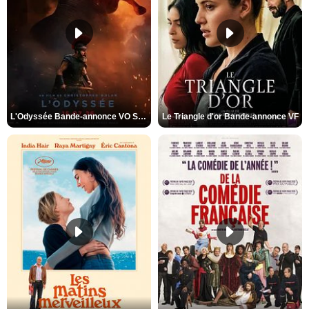
L'Odyssée Bande-annonce VO STFR
Le Triangle d'or Bande-annonce VF