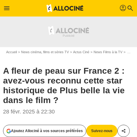
profil
menu
search
Accueil
News cinéma, films et séries TV
Actus Ciné
News Films à la TV
A fleur de peau sur France 2 : avez-vous reconnu cette star historique de Plus belle la vie dans le film ?
A fleur de peau sur France 2 :
avez-vous reconnu cette star
historique de Plus belle la vie
dans le film ?
28 févr. 2025 à 22:30
Ajoutez Allociné à vos sources préférées
Suivez-nous
Partag