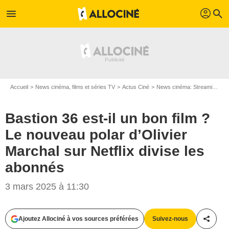
profil
menu
search
Accueil
News cinéma, films et séries TV
Actus Ciné
News cinéma: Streaming
B
Bastion 36 est-il un bon film ?
Le nouveau polar d’Olivier
Marchal sur Netflix divise les
abonnés
3 mars 2025 à 11:30
Ajoutez Allociné à vos sources préférées
Suivez-nous
Partag