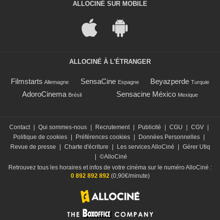
ALLOCINÉ SUR MOBILE
ALLOCINÉ À L'ÉTRANGER
Filmstarts
SensaCine
Beyazperde
Allemagne
Espagne
Turquie
AdoroCinema
Sensacine México
Brésil
Mexique
Contact
|
Qui sommes-nous
|
Recrutement
|
Publicité
|
CGU
|
CGV
|
Politique de cookies
|
Préférences cookies
|
Données Personnelles
|
Revue de presse
|
Charte d'écriture
|
Les services AlloCiné
|
Gérer Utiq
|
©AlloCiné
Retrouvez tous les horaires et infos de votre cinéma sur le numéro AlloCiné :
0 892 892 892
(0,90€/minute)