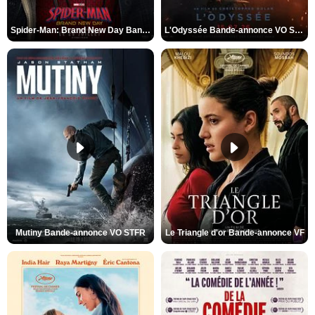
Spider-Man: Brand New Day Bande-annonce VO STFR
L'Odyssée Bande-annonce VO STFR
Mutiny Bande-annonce VO STFR
Le Triangle d'or Bande-annonce VF