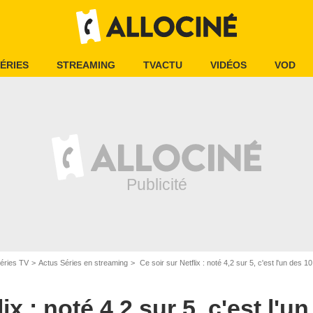
ÉRIES
STREAMING
TVACTU
VIDÉOS
VOD
éries TV
Actus Séries en streaming
Ce soir sur Netflix : noté 4,2 sur 5, c'est l'un des 
JTBC
ix : noté 4,2 sur 5, c'est l'u