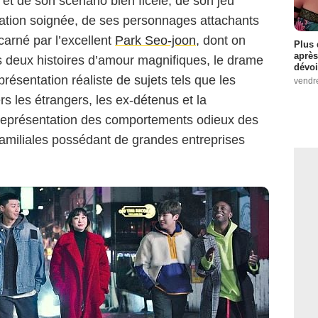
 et de son scénario bien ficelé, de son jeu
JTBC
isation soignée, de ses personnages attachants
carné par l’excellent
Park Seo-joon
, dont on
Plus 
après
es deux histoires d’amour magnifiques, le drame
dévoi
résentation réaliste de sujets tels que les
vendr
rs les étrangers, les ex-détenus et la
représentation des comportements odieux des
familiales possédant de grandes entreprises