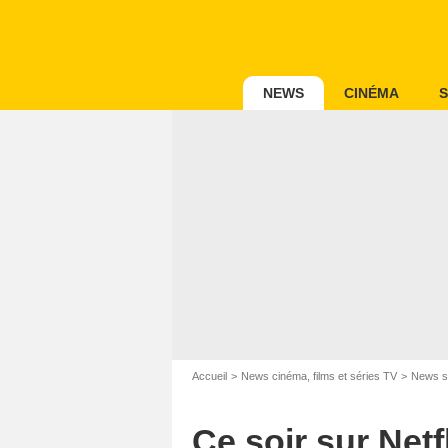
NEWS
CINÉMA
S
Accueil
News cinéma, films et séries TV
News s
Ce soir sur Netfl