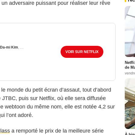
 un adversaire puissant pour réaliser leur rêve
Da-mi Kim
,
Jae-Myung Yoo
VOIR SUR NETFLIX
Netfl
de Ma
vendr
 le monde du petit écran d’assaut, tout d’abord
JTBC, puis sur Netflix, où elle sera diffusée
le webtoon du même nom, elle est notée 4,2 sur
JTBC
ui l’ont adoré.
lass
a remporté le prix de la meilleure série
À bin