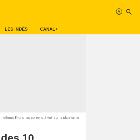
profil
search
LES INDÉS
CANAL+
10 meilleurs K-dramas coréens à voir sur la plateforme
n des 10