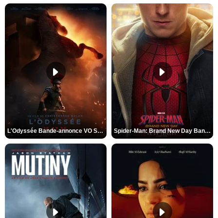
L'Odyssée Bande-annonce VO STFR
Spider-Man: Brand New Day Bande-annonce VO STFR