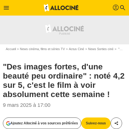
profil
menu
search
Accueil
News cinéma, films et séries TV
Actus Ciné
News Sorties ciné
"Des images fortes, d'une beauté peu ordinaire" : noté 4,2 sur 5, c'est le film à voir absolument cette semaine !
"Des images fortes, d'une
beauté peu ordinaire" : noté 4,2
sur 5, c'est le film à voir
absolument cette semaine !
9 mars 2025 à 17:00
Ajoutez Allociné à vos sources préférées
Suivez-nous
Partag