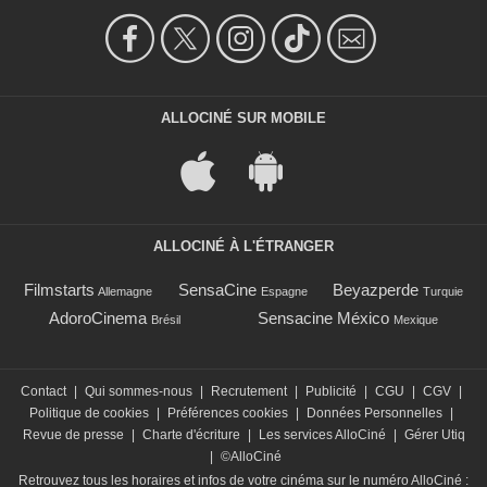
ALLOCINÉ SUR MOBILE
ALLOCINÉ À L'ÉTRANGER
Filmstarts
SensaCine
Beyazperde
Allemagne
Espagne
Turquie
AdoroCinema
Sensacine México
Brésil
Mexique
Contact
|
Qui sommes-nous
|
Recrutement
|
Publicité
|
CGU
|
CGV
|
Politique de cookies
|
Préférences cookies
|
Données Personnelles
|
Revue de presse
|
Charte d'écriture
|
Les services AlloCiné
|
Gérer Utiq
|
©AlloCiné
Retrouvez tous les horaires et infos de votre cinéma sur le numéro AlloCiné :