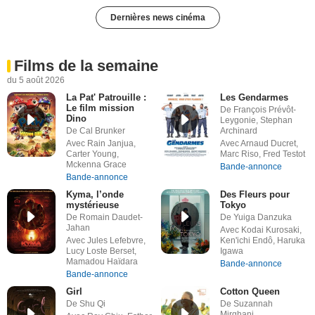
Dernières news cinéma
Films de la semaine
du 5 août 2026
La Pat' Patrouille :
Les Gendarmes
Le film mission
De François Prévôt-
Dino
Leygonie, Stephan
De Cal Brunker
Archinard
Avec Rain Janjua,
Avec Arnaud Ducret,
Carter Young,
Marc Riso, Fred Testot
Mckenna Grace
Bande-annonce
Bande-annonce
Kyma, l’onde
Des Fleurs pour
mystérieuse
Tokyo
De Romain Daudet-
De Yuiga Danzuka
Jahan
Avec Kodai Kurosaki,
Avec Jules Lefebvre,
Ken'ichi Endô, Haruka
Lucy Loste Berset,
Igawa
Mamadou Haïdara
Bande-annonce
Bande-annonce
Girl
Cotton Queen
De Shu Qi
De Suzannah
Mirghani