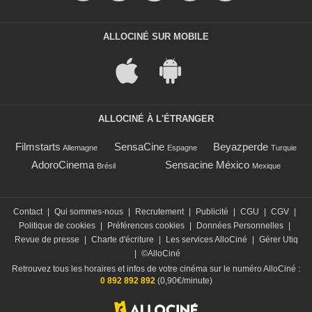
ALLOCINÉ SUR MOBILE
ALLOCINÉ À L'ÉTRANGER
Filmstarts
SensaCine
Beyazperde
Allemagne
Espagne
Turquie
AdoroCinema
Sensacine México
Brésil
Mexique
Contact
|
Qui sommes-nous
|
Recrutement
|
Publicité
|
CGU
|
CGV
|
Politique de cookies
|
Préférences cookies
|
Données Personnelles
|
Revue de presse
|
Charte d'écriture
|
Les services AlloCiné
|
Gérer Utiq
|
©AlloCiné
Retrouvez tous les horaires et infos de votre cinéma sur le numéro AlloCiné :
0 892 892 892
(0,90€/minute)