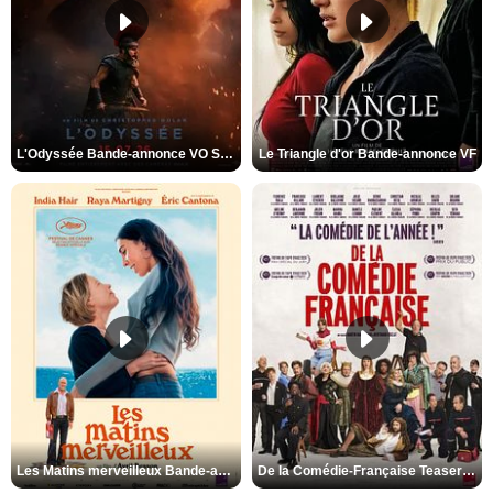
L'Odyssée Bande-annonce VO STFR
Le Triangle d'or Bande-annonce VF
Les Matins merveilleux Bande-annonce VF
De la Comédie-Française Teaser VF