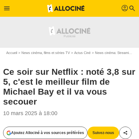
profil
menu
search
Accueil
News cinéma, films et séries TV
Actus Ciné
News cinéma: Streaming
C
Ce soir sur Netflix : noté 3,8 sur
5, c'est le meilleur film de
Michael Bay et il va vous
secouer
10 mars 2025 à 18:00
Ajoutez Allociné à vos sources préférées
Suivez-nous
Partag