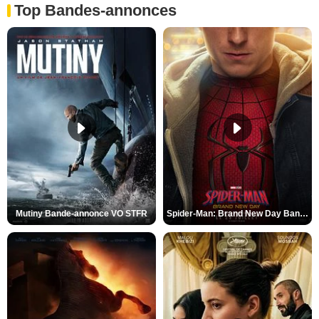
Top Bandes-annonces
Mutiny Bande-annonce VO STFR
Spider-Man: Brand New Day Bande-annonce VO STFR