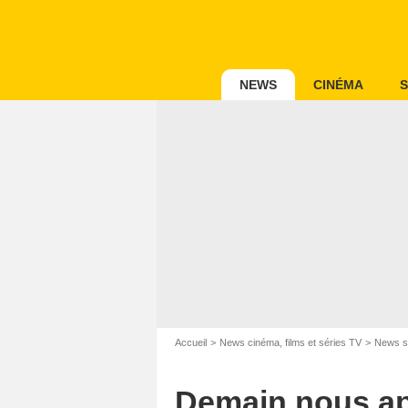
NEWS
CINÉMA
S
Accueil
News cinéma, films et séries TV
News s
Demain nous app