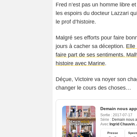
Fred n’est pas un homme libre et
les espoirs du docteur Lazzari qu
le prof d’histoire.
Malgré ses efforts pour faire bonne
jours à cacher sa déception.
Elle
faire part de ses sentiments. Ma
histoire avec Marine
.
Déçue, Victoire va noyer son chag
changer le cours des choses…
Demain nous appa
Sortie :
2017-07-17
Série :
Demain nous a
Avec
Ingrid Chauvin
,
Presse
Spect