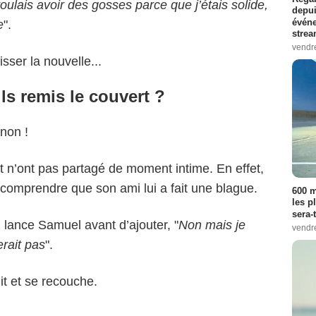
voulais avoir des gosses parce que j’étais solide,
depui
événe
e
".
strea
vendr
sser la nouvelle...
ils remis le couvert ?
non !
et n’ont pas partagé de moment intime. En effet,
 comprendre que son ami lui a fait une blague.
600 m
les p
sera-
, lance Samuel avant d’ajouter, "
Non mais je
vendr
rait pas
".
lit et se recouche.