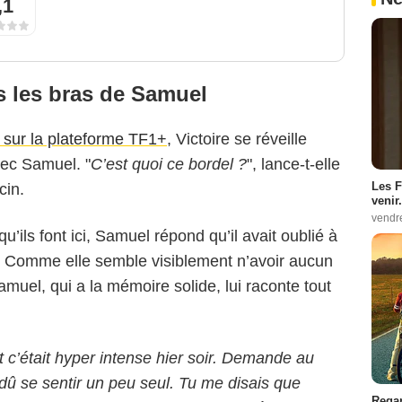
,1
ns les bras de Samuel
e sur la plateforme TF1+
, Victoire se réveille
vec Samuel. "
C’est quoi ce bordel ?
", lance-t-elle
Les F
cin.
venir.
vendr
u’ils font ici, Samuel répond qu’il avait oublié à
tin. Comme elle semble visiblement n’avoir aucun
amuel, qui a la mémoire solide, lui raconte tout
t c’était hyper intense hier soir. Demande au
 dû se sentir un peu seul. Tu me disais que
Regar