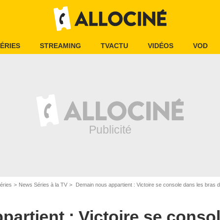
ÉRIES
STREAMING
TVACTU
VIDÉOS
VOD
éries
News Séries à la TV
Demain nous appartient : Victoire se console dans les bras 
artient : Victoire se conso