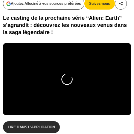
Ajoutez Allociné à vos sources préférées
Suivez-nous
Partag
Le casting de la prochaine série “Alien: Earth”
s’agrandit : découvrez les nouveaux venus dans
la saga légendaire !
LIRE DANS L'APPLICATION