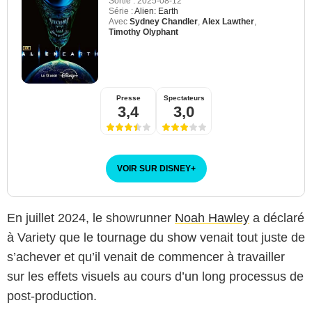
Sortie :
2025-08-12
Série :
Alien: Earth
Avec
Sydney Chandler
,
Alex Lawther
,
Timothy Olyphant
Presse
Spectateurs
3,4
3,0
VOIR SUR DISNEY
+
En juillet 2024, le showrunner
Noah Hawley
a déclaré
à Variety que le tournage du show venait tout juste de
s’achever et qu’il venait de commencer à travailler
sur les effets visuels au cours d’un long processus de
post-production.