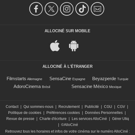
ALLOCINÉ SUR MOBILE
ALLOCINÉ À L'ÉTRANGER
Filmstarts
SensaCine
Beyazperde
Allemagne
Espagne
Turquie
AdoroCinema
Sensacine México
Brésil
Mexique
Contact
|
Qui sommes-nous
|
Recrutement
|
Publicité
|
CGU
|
CGV
|
Politique de cookies
|
Préférences cookies
|
Données Personnelles
|
Revue de presse
|
Charte d'écriture
|
Les services AlloCiné
|
Gérer Utiq
|
©AlloCiné
Retrouvez tous les horaires et infos de votre cinéma sur le numéro AlloCiné :