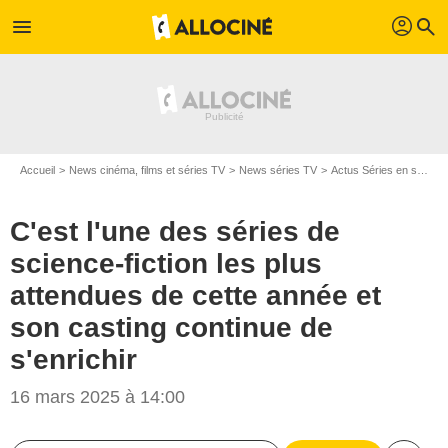
profil
menu
search
Accueil
News cinéma, films et séries TV
News séries TV
Actus Séries en streaming
C'est l'une des séries de
science-fiction les plus
attendues de cette année et
son casting continue de
s'enrichir
16 mars 2025 à 14:00