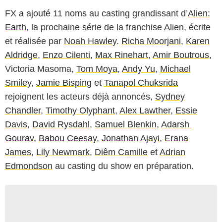
FX a ajouté 11 noms au casting grandissant d’
Alien:
Earth
, la prochaine série de la franchise Alien, écrite
et réalisée par
Noah Hawley
.
Richa Moorjani
,
Karen
Aldridge
,
Enzo Cilenti
,
Max Rinehart
,
Amir Boutrous
,
Victoria Masoma,
Tom Moya
,
Andy Yu
,
Michael
Smiley
,
Jamie Bisping
et
Tanapol Chuksrida
rejoignent les acteurs déjà annoncés,
Sydney
Chandler
,
Timothy Olyphant
,
Alex Lawther
,
Essie
Davis
,
David Rysdahl
,
Samuel Blenkin
,
Adarsh ​​
Gourav
,
Babou Ceesay
,
Jonathan Ajayi
,
Erana
James
,
Lily Newmark
,
Diêm Camille
et
Adrian
Edmondson
au casting du show en préparation.