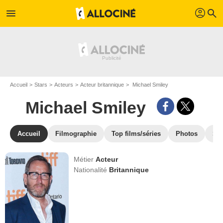
profil
menu
search
Accueil
Stars
Acteurs
Acteur britannique
Michael Smiley
Michael Smiley
Accueil
Filmographie
Top films/séries
Photos
St
Métier
Acteur
Nationalité
Britannique