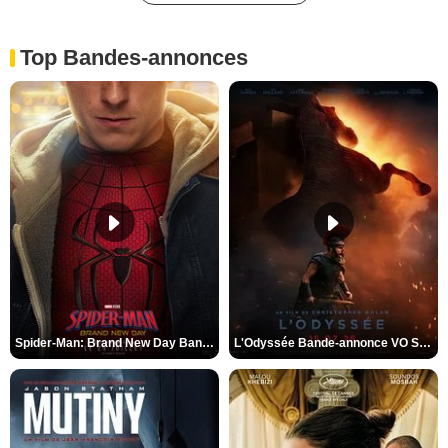
Top Bandes-annonces
Spider-Man: Brand New Day Bande-annonce VO STFR
L'Odyssée Bande-annonce VO STFR