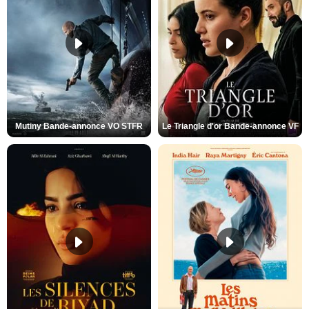
Mutiny Bande-annonce VO STFR
Le Triangle d'or Bande-annonce VF