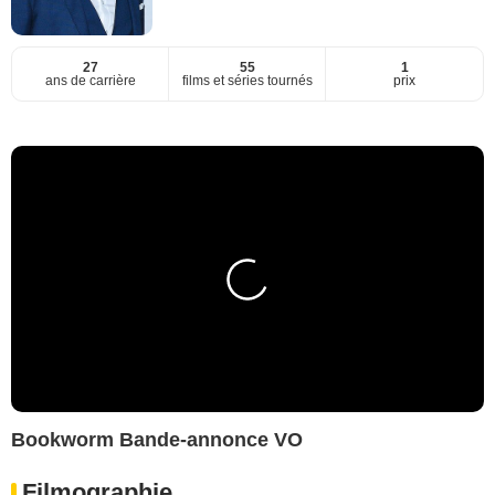
27
55
1
ans de carrière
films et séries tournés
prix
Bookworm Bande-annonce VO
Filmographie