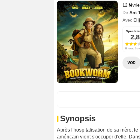
12 févri
De
Ant 
Avec
El
Spectate
2,8
29 notes, 5 cri
VOD
Synopsis
Après l'hospitalisation de sa mère, l
américain vient s'occuper d'elle. Dans