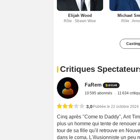
Elijah Wood
Michael Sm
Rôle : Strawn Wise
Rôle : Arno
Casting
Critiques Spectateur
FaRem
10 595 abonnés
11 634 critiq
3,0
Publiée le 22 octobre 2024
Cinq après "Come to Daddy", Ant Timp
plus un homme qui tente de renouer a
tour de sa fille qu'il retrouve en No
dans le coma. L'illusionniste un peu m