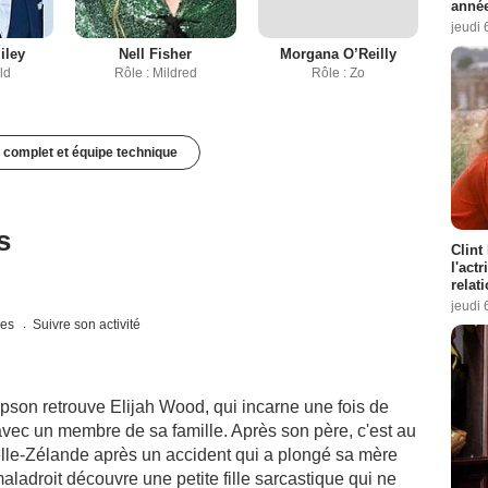
année
jeudi 
iley
Nell Fisher
Morgana O’Reilly
ld
Rôle : Mildred
Rôle : Zo
 complet et équipe technique
s
Clint
l'act
relat
jeudi 
ues
Suivre son activité
son retrouve Elijah Wood, qui incarne une fois de
vec un membre de sa famille. Après son père, c'est au
uvelle-Zélande après un accident qui a plongé sa mère
aladroit découvre une petite fille sarcastique qui ne