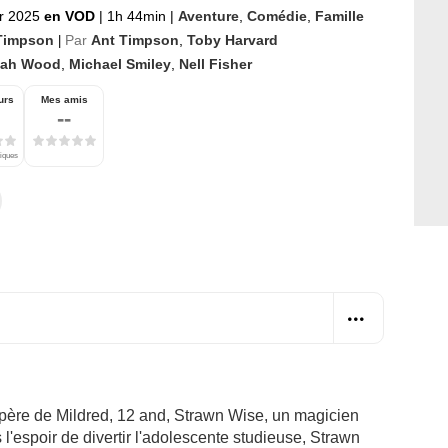
er 2025
en VOD
|
1h 44min
|
Aventure
,
Comédie
,
Famille
Timpson
Par
Ant Timpson
,
Toby Harvard
|
ijah Wood
,
Michael Smiley
,
Nell Fisher
urs
Mes amis
--
tiques
e père de Mildred, 12 and, Strawn Wise, un magicien
 l'espoir de divertir l'adolescente studieuse, Strawn