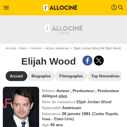
profil
menu
search
Accueil
Stars
Acteurs
Acteur américain
Elijah Jordan Wood dit Elijah Wood
Elijah Wood
Accueil
Biographie
Filmographie
Top films/séries
Métiers
Acteur
,
Producteur
,
Producteur
délégué
plus
Nom de naissance
Elijah Jordan Wood
Nationalité
Américain
Naissance
28 janvier 1981
(Cedar Rapids,
Iowa - Etats-Unis)
Age
45
ans