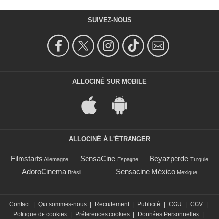
SUIVEZ-NOUS
ALLOCINÉ SUR MOBILE
ALLOCINÉ À L'ÉTRANGER
Filmstarts
SensaCine
Beyazperde
Allemagne
Espagne
Turquie
AdoroCinema
Sensacine México
Brésil
Mexique
Contact
|
Qui sommes-nous
|
Recrutement
|
Publicité
|
CGU
|
CGV
|
Politique de cookies
|
Préférences cookies
|
Données Personnelles
|