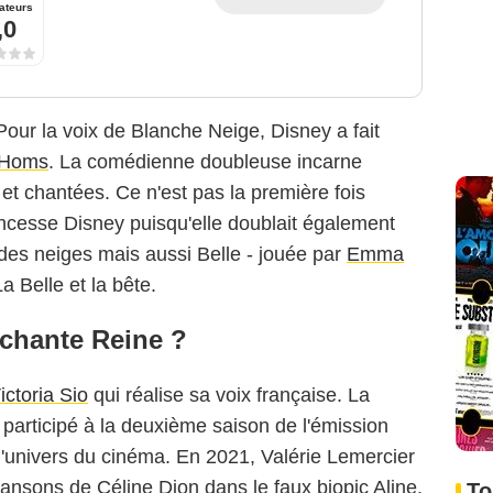
ateurs
,0
 Pour la voix de Blanche Neige, Disney a fait
 Homs
. La comédienne doubleuse incarne
 et chantées. Ce n'est pas la première fois
incesse Disney puisqu'elle doublait également
des neiges mais aussi Belle - jouée par
Emma
a Belle et la bête.
échante Reine ?
ictoria Sio
qui réalise sa voix française. La
participé à la deuxième saison de l'émission
l'univers du cinéma. En 2021, Valérie Lemercier
chansons de Céline Dion dans le faux biopic Aline.
To