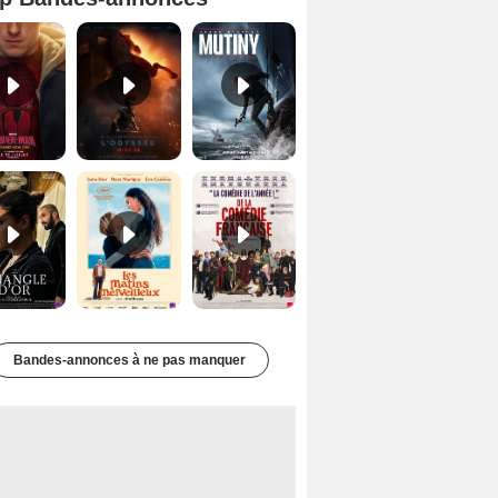
Spider-Man: Brand New Day Bande-annonce VO STFR
L'Odyssée Bande-annonce VO STFR
Mutiny Bande-annonce VO STFR
Le Triangle d'or Bande-annonce VF
Les Matins merveilleux Bande-annonce VF
De la Comédie-Française Teaser VF
Bandes-annonces à ne pas manquer