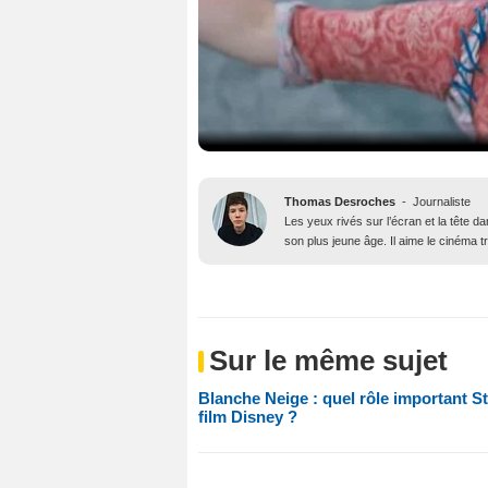
Thomas Desroches
-
Journaliste
Les yeux rivés sur l’écran et la tête 
son plus jeune âge. Il aime le cinéma t
Sur le même sujet
Blanche Neige : quel rôle important St
film Disney ?