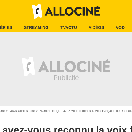
ÉRIES
STREAMING
TVACTU
VIDÉOS
VOD
Ciné
News Sorties ciné
Blanche Neige : avez-vous reconnu la voix française de Rachel Z
 avez-vous reconnu la voix 