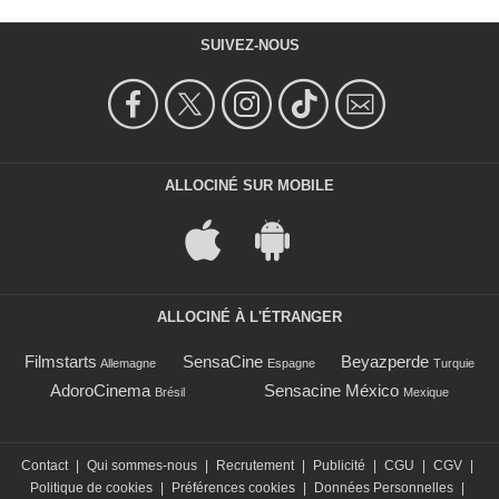
SUIVEZ-NOUS
ALLOCINÉ SUR MOBILE
ALLOCINÉ À L'ÉTRANGER
Filmstarts
SensaCine
Beyazperde
Allemagne
Espagne
Turquie
AdoroCinema
Sensacine México
Brésil
Mexique
Contact
|
Qui sommes-nous
|
Recrutement
|
Publicité
|
CGU
|
CGV
|
Politique de cookies
|
Préférences cookies
|
Données Personnelles
|