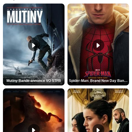
Mutiny Bande-annonce VO STFR
Spider-Man: Brand New Day Bande-annonce VO STFR