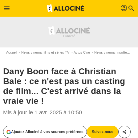
profil
menu
search
Accueil
News cinéma, films et séries TV
Actus Ciné
News cinéma: Insolite
Dany
Dany Boon face à Christian
Bale : ce n'est pas un casting
de film... C'est arrivé dans la
vraie vie !
Mis à jour le 1 avr. 2025 à 10:50
Ajoutez Allociné à vos sources préférées
Suivez-nous
Partag