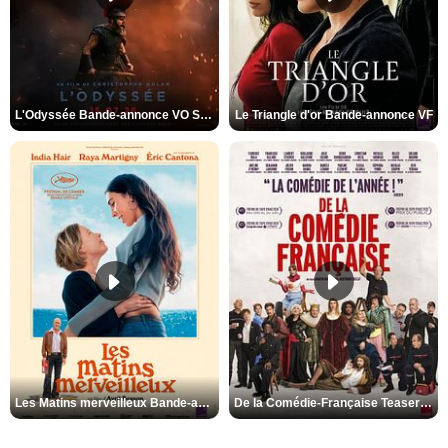
L'Odyssée Bande-annonce VO STFR
Le Triangle d'or Bande-annonce VF
Les Matins merveilleux Bande-annonce VF
De la Comédie-Française Teaser VF