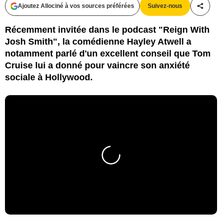
Ajoutez Allociné à vos sources préférées
Suivez-nous
Partag
Récemment invitée dans le podcast "Reign With
Josh Smith", la comédienne Hayley Atwell a
notamment parlé d'un excellent conseil que Tom
Cruise lui a donné pour vaincre son anxiété
sociale à Hollywood.