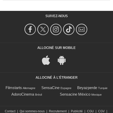
SUIVEZ-NOUS
ALLOCINÉ SUR MOBILE
ALLOCINÉ À L'ÉTRANGER
Filmstarts
SensaCine
Beyazperde
Allemagne
Espagne
Turquie
AdoroCinema
Sensacine México
Brésil
Mexique
Contact
|
Qui sommes-nous
|
Recrutement
|
Publicité
|
CGU
|
CGV
|