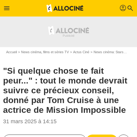
profil
menu
search
Accueil
News cinéma, films et séries TV
Actus Ciné
News cinéma: Stars
"Si qu
"Si quelque chose te fait
peur..." : tout le monde devrait
suivre ce précieux conseil,
donné par Tom Cruise à une
actrice de Mission Impossible
31 mars 2025 à 14:15