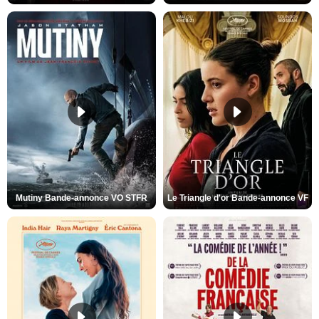
Mutiny Bande-annonce VO STFR
Le Triangle d'or Bande-annonce VF