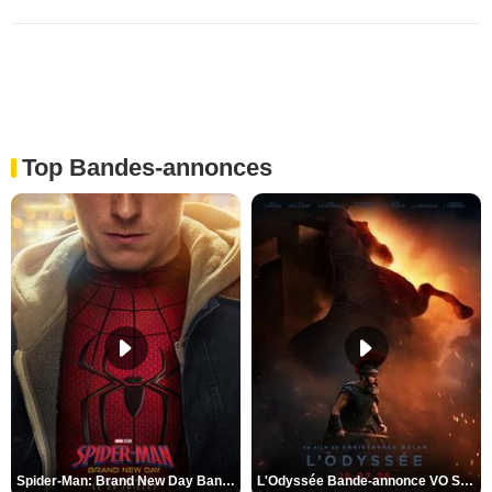
Top Bandes-annonces
Spider-Man: Brand New Day Bande-annonce VO STFR
L'Odyssée Bande-annonce VO STFR