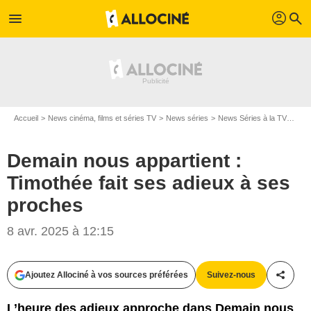
profil
menu
search
Accueil
News cinéma, films et séries TV
News séries
News Séries à la TV
Dema
Demain nous appartient :
Timothée fait ses adieux à ses
proches
8 avr. 2025 à 12:15
Ajoutez Allociné à vos sources préférées
Suivez-nous
Partag
L’heure des adieux approche dans Demain nous