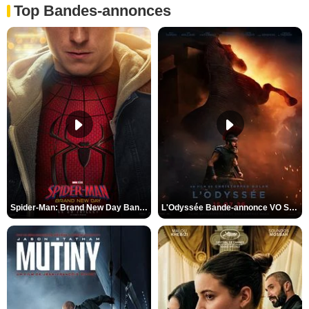
Top Bandes-annonces
Spider-Man: Brand New Day Bande-annonce VO STFR
L'Odyssée Bande-annonce VO STFR