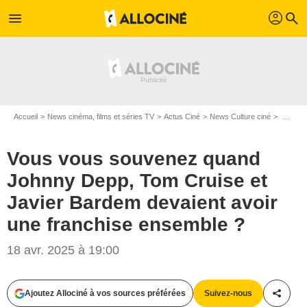
profil
menu
search
Accueil
News cinéma, films et séries TV
Actus Ciné
News Culture ciné
Vous vous souvenez quand Johnny Depp, Tom Cruise et Javier Bardem devaient avoir une franchise ensemble ?
Vous vous souvenez quand
Johnny Depp, Tom Cruise et
Javier Bardem devaient avoir
une franchise ensemble ?
18 avr. 2025 à 19:00
Ajoutez Allociné à vos sources préférées
Suivez-nous
Partag