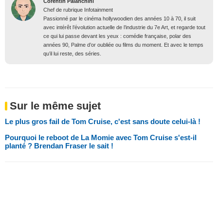
Corentin Palanchini
Chef de rubrique Infotainment
Passionné par le cinéma hollywoodien des années 10 à 70, il suit
avec intérêt l’évolution actuelle de l’industrie du 7e Art, et regarde tout
ce qui lui passe devant les yeux : comédie française, polar des
années 90, Palme d’or oubliée ou films du moment. Et avec le temps
qu’il lui reste, des séries.
Sur le même sujet
Le plus gros fail de Tom Cruise, c'est sans doute celui-là !
Pourquoi le reboot de La Momie avec Tom Cruise s'est-il
planté ? Brendan Fraser le sait !