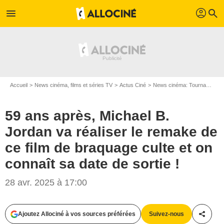
profil
menu
search
Accueil
News cinéma, films et séries TV
Actus Ciné
News cinéma: Tournages
59 ans après, Michael B.
Jordan va réaliser le remake de
ce film de braquage culte et on
connaît sa date de sortie !
28 avr. 2025 à 17:00
Ajoutez Allociné à vos sources préférées
Suivez-nous
Partag