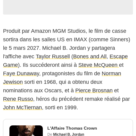
Produit par Amazon MGM Studios, le film de casse
sortira dans les salles US en IMAX (comme Sinners)
le 5 mars 2027. Michael B. Jordan y partagera
l'affiche avec
Taylor Russell
(
Bones and All
,
Escape
Game
). Ils succéderont ainsi à
Steve McQueen
et
Faye Dunaway
, protagonistes du film de
Norman
Jewison
sorti en 1968, qui a obtenu deux
nominations aux Oscars, et à
Pierce Brosnan
et
Rene Russo
, héros du précédent remake réalisé par
John McTiernan
, sorti en 1999.
L'Affaire Thomas Crown
De
Michael B. Jordan