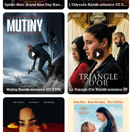
Spider-Man: Brand New Day Bande-annonce VO STFR
L'Odyssée Bande-annonce VO STFR
Mutiny Bande-annonce VO STFR
Le Triangle d'or Bande-annonce VF