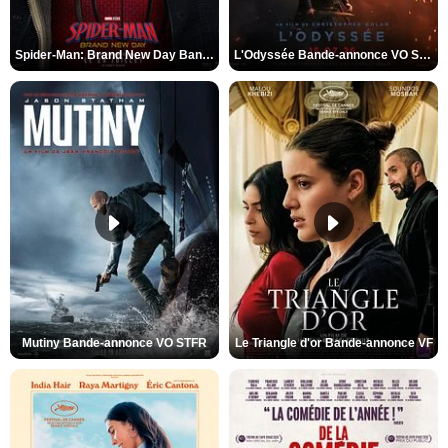
Spider-Man: Brand New Day Bande-annonce VO STFR
L'Odyssée Bande-annonce VO STFR
Mutiny Bande-annonce VO STFR
Le Triangle d'or Bande-annonce VF