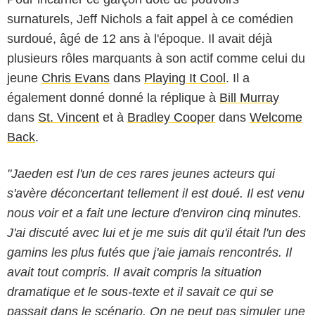
surnaturels, Jeff Nichols a fait appel à ce comédien
surdoué, âgé de 12 ans à l'époque. Il avait déjà
plusieurs rôles marquants à son actif comme celui du
jeune
Chris Evans
dans
Playing It Cool
. Il a
également donné donné la réplique à
Bill Murray
dans
St. Vincent
et à
Bradley Cooper
dans
Welcome
Back
.
"Jaeden est l'un de ces rares jeunes acteurs qui
s'avère déconcertant tellement il est doué. Il est venu
nous voir et a fait une lecture d'environ cinq minutes.
Warner
J'ai discuté avec lui et je me suis dit qu'il était l'un des
gamins les plus futés que j'aie jamais rencontrés. Il
avait tout compris. Il avait compris la situation
dramatique et le sous-texte et il savait ce qui se
passait dans le scénario. On ne peut pas simuler une