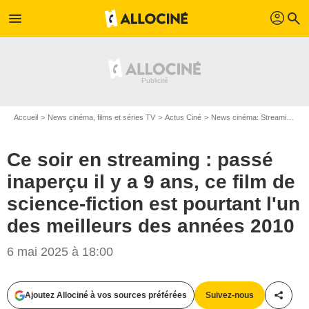
profil
menu
search
Accueil
News cinéma, films et séries TV
Actus Ciné
News cinéma: Streaming
C
Ce soir en streaming : passé
inaperçu il y a 9 ans, ce film de
science-fiction est pourtant l'un
des meilleurs des années 2010
6 mai 2025 à 18:00
Ajoutez Allociné à vos sources préférées
Suivez-nous
Partag