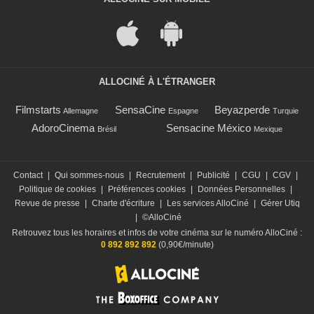
ALLOCINÉ À L'ÉTRANGER
Filmstarts
SensaCine
Beyazperde
Allemagne
Espagne
Turquie
AdoroCinema
Sensacine México
Brésil
Mexique
Contact
|
Qui sommes-nous
|
Recrutement
|
Publicité
|
CGU
|
CGV
|
Politique de cookies
|
Préférences cookies
|
Données Personnelles
|
Revue de presse
|
Charte d'écriture
|
Les services AlloCiné
|
Gérer Utiq
|
©AlloCiné
Retrouvez tous les horaires et infos de votre cinéma sur le numéro AlloCiné :
0 892 892 892
(0,90€/minute)