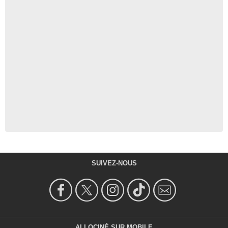
SUIVEZ-NOUS
ALLOCINÉ SUR MOBILE