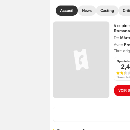
Accueil
News
Casting
Crit
5 septe
Romanc
De
Mårt
Avec
Fre
Titre ori
Spectate
2,4
15 notes, 1 cri
VOIR 