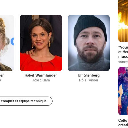
"Vous
et He
muscl
samed
ter
Rakel Wärmländer
Ulf Stenberg
a
Rôle : Klara
Rôle : Ander
 complet et équipe technique
Cette
créat