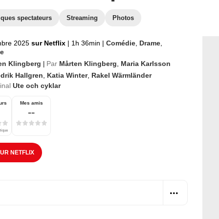
iques spectateurs
Streaming
Photos
mbre 2025
sur Netflix
|
1h 36min
|
Comédie
,
Drame
,
e
en Klingberg
Par
Mårten Klingberg
,
Maria Karlsson
|
drik Hallgren
,
Katia Winter
,
Rakel Wärmländer
ginal
Ute och cyklar
urs
Mes amis
--
tique
SUR NETFLIX