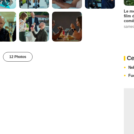
Le me
film 
comé
samed
12 Photos
Ce
Ne
Fu