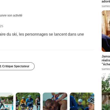
adoré
samed
uivre son activité
025
faire du ski, les personnages se lancent dans une
Jamai
réali
"éche
1 Critique Spectateur
samed