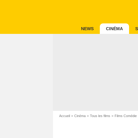
NEWS
CINÉMA
S
Accueil
Cinéma
Tous les films
Films Comédie