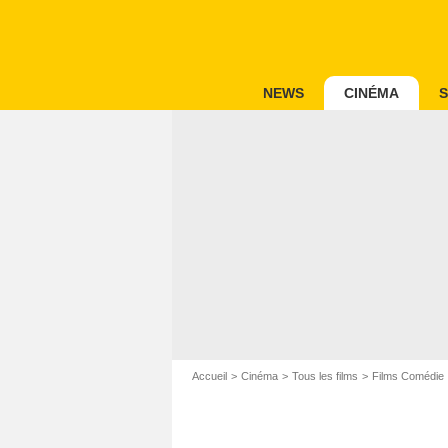
NEWS
CINÉMA
S
Accueil
Cinéma
Tous les films
Films Comédie