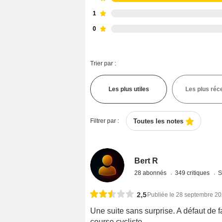
1
0
Trier par :
Les plus utiles
Les plus réc
Filtrer par :
Toutes les notes
Bert R
28 abonnés
349 critiques
S
2,5
Publiée le 28 septembre 2
Une suite sans surprise. A défaut de 
course cycliste