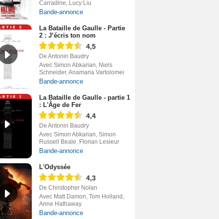
Carradine, Lucy Liu
Bande-annonce
La Bataille de Gaulle - Partie
2 : J’écris ton nom
4,5
De Antonin Baudry
Avec Simon Abkarian, Niels
Schneider, Anamaria Vartolomei
Bande-annonce
La Bataille de Gaulle - partie 1
: L'Âge de Fer
4,4
De Antonin Baudry
Avec Simon Abkarian, Simon
Russell Beale, Florian Lesieur
Bande-annonce
L'Odyssée
4,3
De Christopher Nolan
Avec Matt Damon, Tom Holland,
Anne Hathaway
Bande-annonce