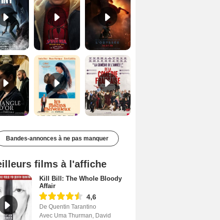
Le Triangle d'or Bande-annonce VF
Les Matins merveilleux Bande-annonce VF
De la Comédie-Française Teaser VF
Bandes-annonces à ne pas manquer
illeurs films à l'affiche
Kill Bill: The Whole Bloody
Affair
4,6
De Quentin Tarantino
Avec Uma Thurman, David