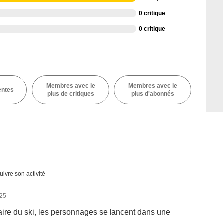
0 critique
0 critique
Membres avec le
Membres avec le
entes
plus de critiques
plus d'abonnés
uivre son activité
025
faire du ski, les personnages se lancent dans une