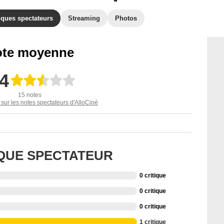
iques spectateurs
Streaming
Photos
te moyenne
,4
15 notes
 sur les notes spectateurs d'AlloCiné
IQUE SPECTATEUR
0 critique
0 critique
0 critique
1 critique