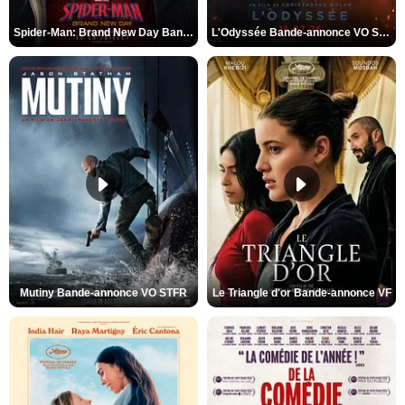
Spider-Man: Brand New Day Bande-annonce VO STFR
L'Odyssée Bande-annonce VO STFR
Mutiny Bande-annonce VO STFR
Le Triangle d'or Bande-annonce VF