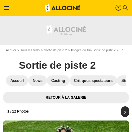
profil
menu
search
Accueil
Tous les films
Sortie de piste 2
Images du film Sortie de piste 2
Photo du film Sortie de piste 2 - Photo 1
Sortie de piste 2
Accueil
News
Casting
Critiques spectateurs
Strea
RETOUR À LA GALERIE
1
/ 12 Photos