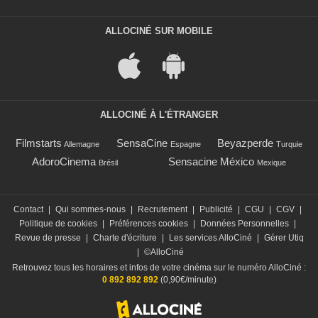
ALLOCINÉ SUR MOBILE
ALLOCINÉ À L'ÉTRANGER
Filmstarts
SensaCine
Beyazperde
Allemagne
Espagne
Turquie
AdoroCinema
Sensacine México
Brésil
Mexique
Contact
|
Qui sommes-nous
|
Recrutement
|
Publicité
|
CGU
|
CGV
|
Politique de cookies
|
Préférences cookies
|
Données Personnelles
|
Revue de presse
|
Charte d'écriture
|
Les services AlloCiné
|
Gérer Utiq
|
©AlloCiné
Retrouvez tous les horaires et infos de votre cinéma sur le numéro AlloCiné :
0 892 892 892
(0,90€/minute)