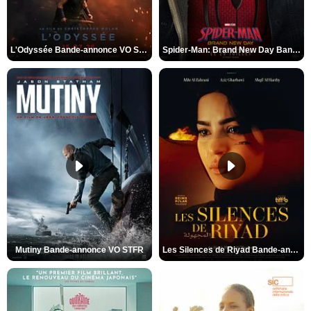
L'Odyssée Bande-annonce VO STFR
Spider-Man: Brand New Day Bande-annonce VO STFR
Mutiny Bande-annonce VO STFR
Les Silences de Riyad Bande-annonce VO STFR