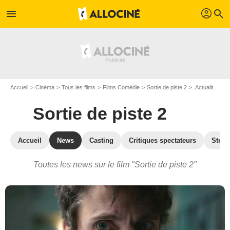
profil
menu
search
Accueil
Cinéma
Tous les films
Films Comédie
Sortie de piste 2
Actualités Sortie de piste 2
Sortie de piste 2
Accueil
News
Casting
Critiques spectateurs
Strea
Toutes les news sur le film "Sortie de piste 2"