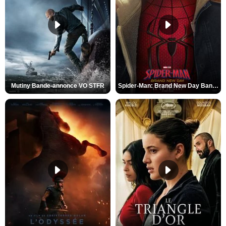
Mutiny Bande-annonce VO STFR
Spider-Man: Brand New Day Bande-annonce VO STFR