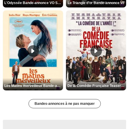
L'Odyssée Bande-annonce VO STFR
Le Triangle d'or Bande-annonce VF
Les Matins merveilleux Bande-annonce VF
De la Comédie-Française Teaser VF
Bandes-annonces à ne pas manquer