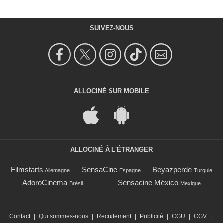
SUIVEZ-NOUS
ALLOCINÉ SUR MOBILE
ALLOCINÉ À L'ÉTRANGER
Filmstarts
SensaCine
Beyazperde
Allemagne
Espagne
Turquie
AdoroCinema
Sensacine México
Brésil
Mexique
Contact
|
Qui sommes-nous
|
Recrutement
|
Publicité
|
CGU
|
CGV
|