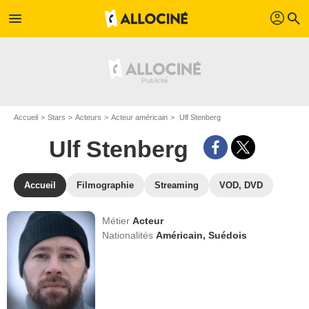
profil
menu
search
Accueil
Stars
Acteurs
Acteur américain
Ulf Stenberg
Ulf Stenberg
Accueil
Filmographie
Streaming
VOD, DVD
Métier
Acteur
Nationalités
Américain,
Suédois