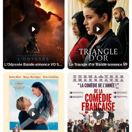
L'Odyssée Bande-annonce VO STFR
Le Triangle d'or Bande-annonce VF