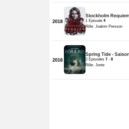
Stockholm Requiem 
1 Episode
4
2018
Rôle: Joakim Persson
Spring Tide - Saiso
2 Episodes
7
-
8
2016
Rôle: Jonte