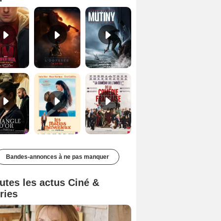
Le Triangle d'or Bande-annonce VF
Les Matins merveilleux Bande-annonce VF
De la Comédie-Française Teaser VF
Bandes-annonces à ne pas manquer
utes les actus Ciné &
ries