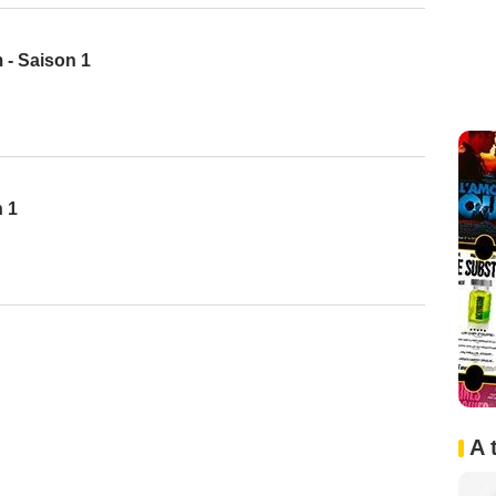
- Saison 1
n 1
A 