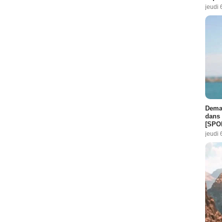
jeudi 
Demai
dans 
[SPO
jeudi 