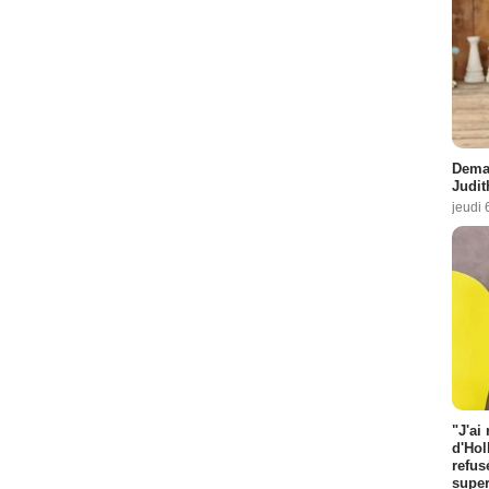
Demai
Judit
jeudi 
"J'ai
d'Hol
refus
super