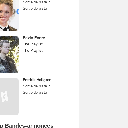
Sortie de piste 2
Sortie de piste
Edvin Endre
The Playlist
The Playlist
Fredrik Hallgren
Sortie de piste 2
Sortie de piste
p Bandes-annonces
Spider-Man: Brand New Day Bande-annonce VO STFR
L'Odyssée Bande-annonce VO STFR
Mutiny Bande-annonce VO STFR