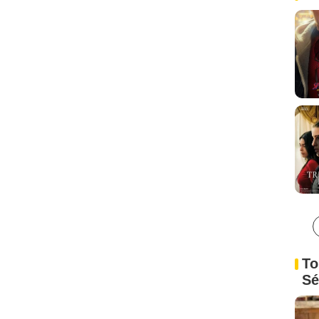
To
Sé