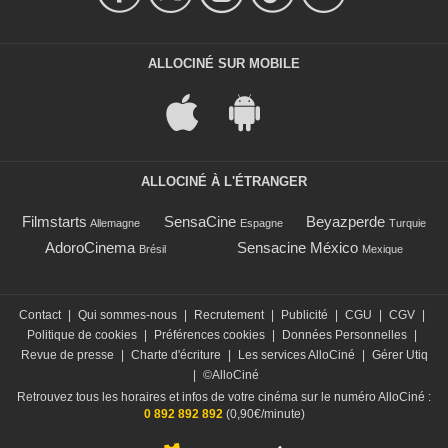
ALLOCINÉ SUR MOBILE
ALLOCINÉ À L'ÉTRANGER
Filmstarts
SensaCine
Beyazperde
Allemagne
Espagne
Turquie
AdoroCinema
Sensacine México
Brésil
Mexique
Contact
|
Qui sommes-nous
|
Recrutement
|
Publicité
|
CGU
|
CGV
|
Politique de cookies
|
Préférences cookies
|
Données Personnelles
|
Revue de presse
|
Charte d'écriture
|
Les services AlloCiné
|
Gérer Utiq
|
©AlloCiné
Retrouvez tous les horaires et infos de votre cinéma sur le numéro AlloCiné :
0 892 892 892
(0,90€/minute)