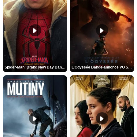
Spider-Man: Brand New Day Bande-annonce VO STFR
L'Odyssée Bande-annonce VO STFR