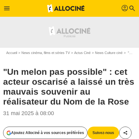
profil
menu
search
Accueil
News cinéma, films et séries TV
Actus Ciné
News Culture ciné
"Un melon pas possible" : cet acteur oscarisé a laissé un très mauvais souvenir au réalisateur du Nom de la Rose
"Un melon pas possible" : cet
acteur oscarisé a laissé un très
mauvais souvenir au
réalisateur du Nom de la Rose
31 mai 2025 à 08:00
Ajoutez Allociné à vos sources préférées
Suivez-nous
Partag