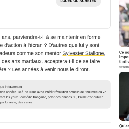
LOUER OU ACHETER
 ans, parviendra-t-il à se maintenir en forme
 d'action à l'écran ? D'autres que lui y sont
Ce so
scadeurs comme son mentor
Sylvester Stallone
,
Impos
des arts martiaux, acceptera-t-il de se faire
thrill
vendr
ère ? Les années à venir nous le diront.
que Infotainment
 années 10 à 70, il suit avec intérêt l’évolution actuelle de l’industrie du 7e
evant les yeux : comédie française, polar des années 90, Palme d’or oubliée
il lui reste, des séries.
Qu’es