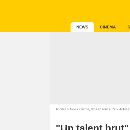
NEWS
CINÉMA
S
Accueil
News cinéma, films et séries TV
Actus 
"Un talent brut"