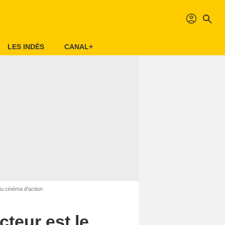
profil
search
LES INDÉS
CANAL+
du cinéma d'action
cteur est le