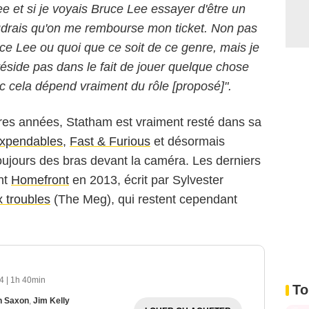
e et si je voyais Bruce Lee essayer d'être un
oudrais qu'on me rembourse mon ticket. Non pas
e Lee ou quoi que ce soit de ce genre, mais je
éside pas dans le fait de jouer quelque chose
 cela dépend vraiment du rôle [proposé]".
ières années, Statham est vraiment resté dans sa
xpendables
,
Fast & Furious
et désormais
oujours des bras devant la caméra. Les derniers
ent
Homefront
en 2013, écrit par Sylvester
 troubles
(The Meg), qui restent cependant
n
74
|
1h 40min
To
n Saxon
,
Jim Kelly