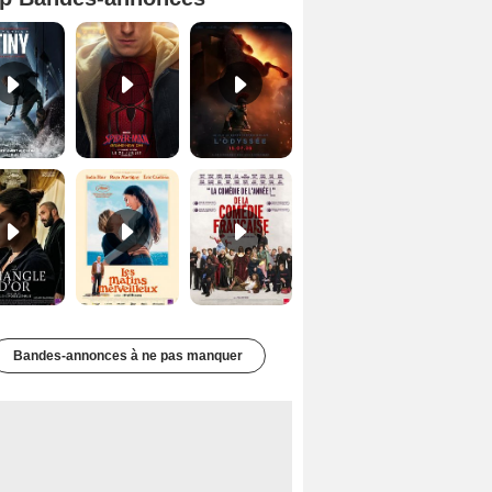
Mutiny Bande-annonce VO STFR
Spider-Man: Brand New Day Bande-annonce VO STFR
L'Odyssée Bande-annonce VO STFR
Le Triangle d'or Bande-annonce VF
Les Matins merveilleux Bande-annonce VF
De la Comédie-Française Teaser VF
Bandes-annonces à ne pas manquer