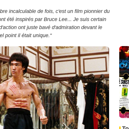
e incalculable de fois, c'est un film pionnier du
nt été inspirés par Bruce Lee... Je suis certain
 d'action ont juste bavé d'admiration devant le
l point il était unique."
To