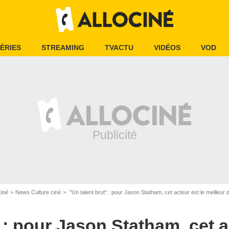
ÉRIES
STREAMING
TVACTU
VIDÉOS
VOD
Ciné
News Culture ciné
"Un talent brut" : pour Jason Statham, cet acteur est le meilleur 
 : pour Jason Statham, cet a