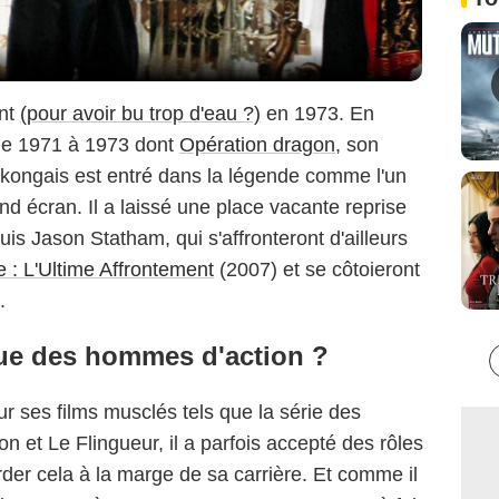
ent
(pour avoir bu trop d'eau ?)
en 1973. En
 de 1971 à 1973 dont
Opération dragon
, son
ngkongais est entré dans la légende comme l'un
AGENCE / BESTIMAGE
d écran. Il a laissé une place vacante reprise
puis Jason Statham, qui s'affronteront d'ailleurs
 : L'Ultime Affrontement
(2007) et se côtoieront
.
que des hommes d'action ?
ur ses films musclés tels que la série des
n et Le Flingueur, il a parfois accepté des rôles
rder cela à la marge de sa carrière. Et comme il