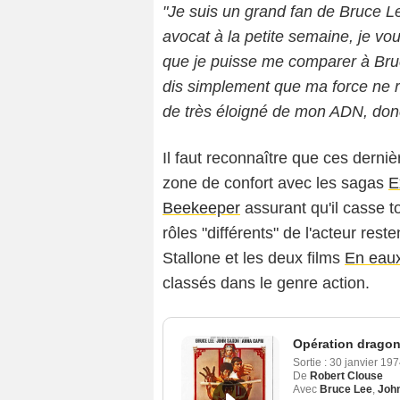
"Je suis un grand fan de Bruce Le
avocat à la petite semaine, je v
que je puisse me comparer à Bruc
dis simplement que ma force ne r
de très éloigné de mon ADN, donc
Il faut reconnaître que ces dern
zone de confort avec les sagas
E
Beekeeper
assurant qu'il casse t
rôles "différents" de l'acteur rest
Stallone et les deux films
En eaux
classés dans le genre action.
Opération drago
Sortie :
30 janvier 19
De
Robert Clouse
Avec
Bruce Lee
,
Joh