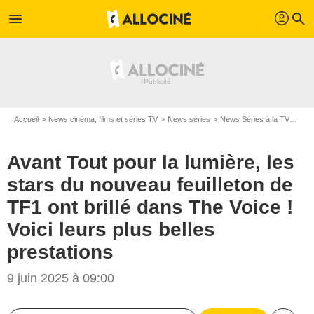
profil
menu
search
Accueil
News cinéma, films et séries TV
News séries
News Séries à la TV
Avan
Avant Tout pour la lumière, les
stars du nouveau feuilleton de
TF1 ont brillé dans The Voice !
Voici leurs plus belles
prestations
OLIVIER MARTINO / CAPA PICTURES / STUDIO TF1 / TF1
9 juin 2025 à 09:00