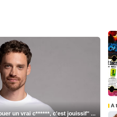
A 
uer un vrai c******, c’est jouissif" ...