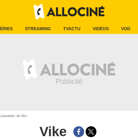
ÉRIES
STREAMING
TVACTU
VIDÉOS
VOD
Jeandidier dit Vike
Vike