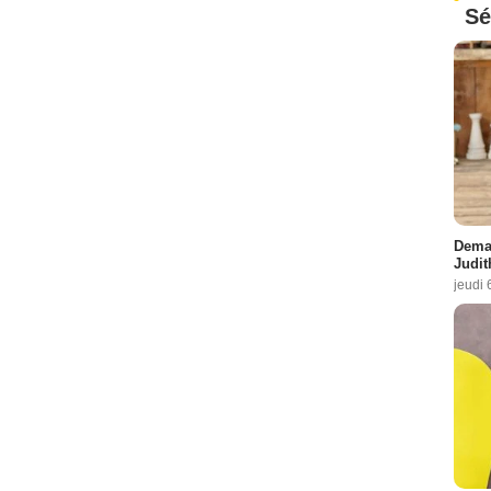
Sé
Demai
Judit
jeudi 