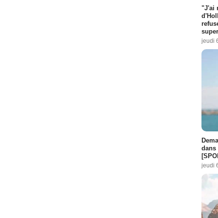
"J'ai
d'Hol
refus
super
jeudi 
Demai
dans 
[SPO
jeudi 