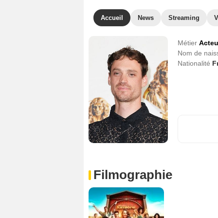
Accueil
News
Streaming
V
Métier
Acteu
Nom de nai
Nationalité
F
Filmographie