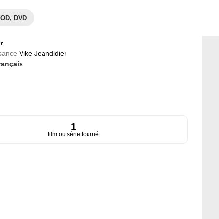
OD, DVD
r
ssance
Vike Jeandidier
rançais
1
film ou série tourné