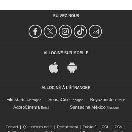
SUIVEZ-NOUS
ALLOCINÉ SUR MOBILE
ALLOCINÉ À L'ÉTRANGER
Filmstarts
SensaCine
Beyazperde
Allemagne
Espagne
Turquie
AdoroCinema
Sensacine México
Brésil
Mexique
Contact
|
Qui sommes-nous
|
Recrutement
|
Publicité
|
CGU
|
CGV
|