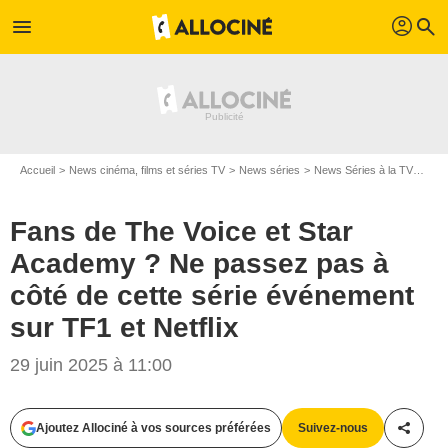
profil
menu
search
Accueil
News cinéma, films et séries TV
News séries
News Séries à la TV
Fans
Fans de The Voice et Star
Academy ? Ne passez pas à
côté de cette série événement
sur TF1 et Netflix
29 juin 2025 à 11:00
Ajoutez Allociné à vos sources préférées
Suivez-nous
Partag