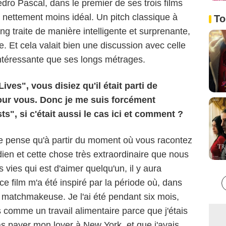
dro Pascal, dans le premier de ses trois films
 nettement moins idéal. Un pitch classique à
To
 traite de manière intelligente et surprenante,
. Et cela valait bien une discussion avec celle
intéressante que ses longs métrages.
ives", vous disiez qu'il était parti de
ur vous. Donc je me suis forcément
s", si c'était aussi le cas ici et comment ?
Je pense qu'à partir du moment où vous racontez
dien et cette chose très extraordinaire que nous
vies qui est d'aimer quelqu'un, il y aura
ce film m'a été inspiré par la période où, dans
e matchmakeuse. Je l'ai été pendant six mois,
ais comme un travail alimentaire parce que j'étais
s payer mon loyer à New York, et que j'avais