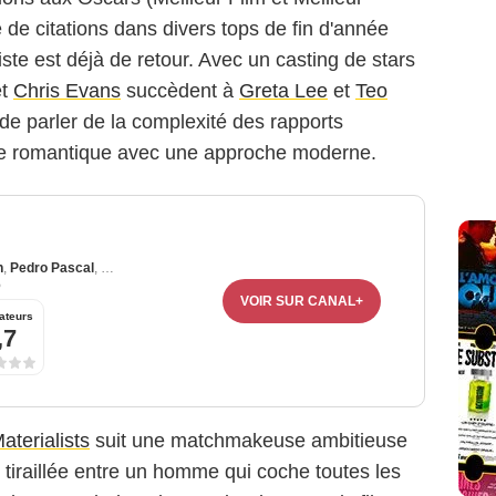
 de citations dans divers tops de fin d'année
riste est déjà de retour. Avec un casting de stars
t
Chris Evans
succèdent à
Greta Lee
et
Teo
 de parler de la complexité des rapports
ie romantique avec une approche moderne.
n
,
Pedro Pascal
,
Chris Evans
5
VOIR SUR CANAL+
ateurs
,7
aterialists
suit une matchmakeuse ambitieuse
tiraillée entre un homme qui coche toutes les