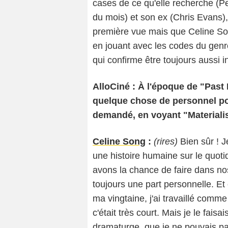
cases de ce qu'elle recherche (Pe
du mois) et son ex (Chris Evans),
première vue mais que Celine Song
en jouant avec les codes du genre
qui confirme être toujours aussi 
AlloCiné : À l'époque de "Past L
quelque chose de personnel po
demandé, en voyant "Materialist
Celine Song
:
(rires)
Bien sûr ! 
une histoire humaine sur le quoti
avons la chance de faire dans nos 
toujours une part personnelle. Et 
ma vingtaine, j'ai travaillé comm
c'était très court. Mais je le fais
dramaturge, que je ne pouvais pa