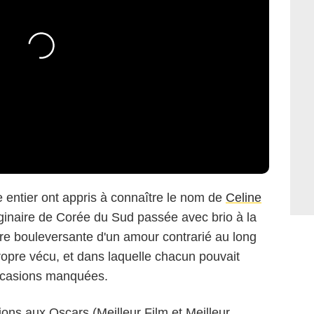
 entier ont appris à connaître le nom de
Celine
ginaire de Corée du Sud passée avec brio à la
oire bouleversante d'un amour contrarié au long
ropre vécu, et dans laquelle chacun pouvait
occasions manquées.
ons aux Oscars (Meilleur Film et Meilleur