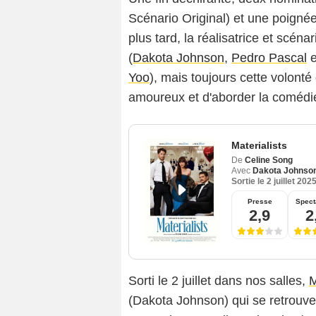
Scénario Original) et une poignée
plus tard, la réalisatrice et scéna
(
Dakota Johnson
,
Pedro Pascal
e
Yoo
), mais toujours cette volonté
amoureux et d'aborder la coméd
Materialists
De
Celine Song
Avec
Dakota Johnso
Sortie le
2 juillet 202
Presse
Spect
2,9
2
Sorti le 2 juillet dans nos salles,
M
(Dakota Johnson) qui se retrouve 