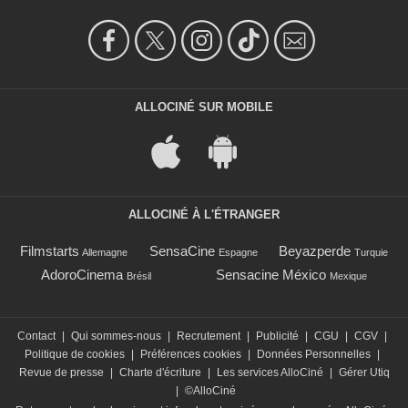
ALLOCINÉ SUR MOBILE
ALLOCINÉ À L'ÉTRANGER
Filmstarts
SensaCine
Beyazperde
Allemagne
Espagne
Turquie
AdoroCinema
Sensacine México
Brésil
Mexique
Contact
|
Qui sommes-nous
|
Recrutement
|
Publicité
|
CGU
|
CGV
|
Politique de cookies
|
Préférences cookies
|
Données Personnelles
|
Revue de presse
|
Charte d'écriture
|
Les services AlloCiné
|
Gérer Utiq
|
©AlloCiné