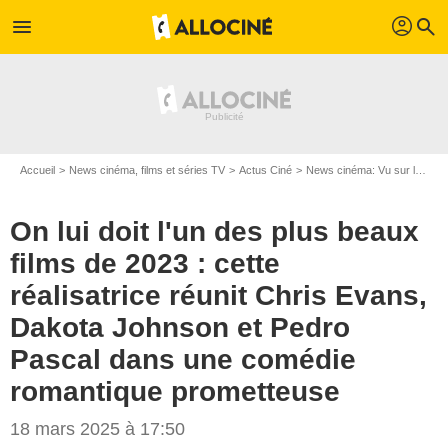
profil
menu
search
Accueil
News cinéma, films et séries TV
Actus Ciné
News cinéma: Vu sur le web
On lui doit l'un des plus beaux
films de 2023 : cette
réalisatrice réunit Chris Evans,
Dakota Johnson et Pedro
Pascal dans une comédie
romantique prometteuse
18 mars 2025 à 17:50