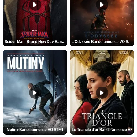
Spider-Man: Brand New Day Bande-annonce VO STFR
L'Odyssée Bande-annonce VO STFR
Mutiny Bande-annonce VO STFR
Le Triangle d'or Bande-annonce VF