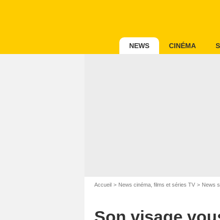
NEWS
CINÉMA
S
Accueil
News cinéma, films et séries TV
News s
Son visage vous