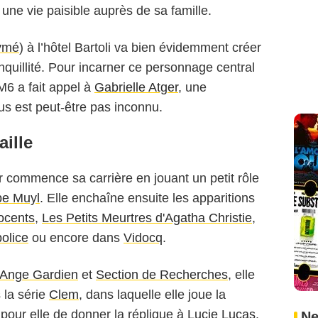
 une vie paisible auprès de sa famille.
ymé
) à l’hôtel Bartoli va bien évidemment créer
quillité. Pour incarner ce personnage central
M6 a fait appel à
Gabrielle Atger
, une
s est peut-être pas inconnu.
ille
r commence sa carrière en jouant un petit rôle
pe Muyl
. Elle enchaîne ensuite les apparitions
ocents
,
Les Petits Meurtres d'Agatha Christie
,
olice
ou encore dans
Vidocq
.
 Ange Gardien
et
Section de Recherches
, elle
 la série
Clem
, dans laquelle elle joue la
 pour elle de donner la réplique à
Lucie Lucas
.
Ne