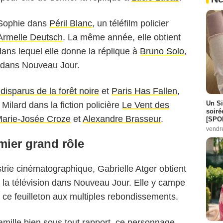
 Sophie dans
Péril Blanc
, un téléfilm policier
Armelle Deutsch
. La même année, elle obtient
dans lequel elle donne la réplique à
Bruno Solo
,
d dans Nouveau Jour.
disparus de la forêt noire
et
Paris Has Fallen
,
Un Si
 Milard dans la fiction policière
Le Vent des
soiré
arie-Josée Croze
et
Alexandre Brasseur
.
[SPO
vendr
ier grand rôle
trie cinématographique, Gabrielle Atger obtient
 la télévision dans Nouveau Jour. Elle y campe
 ce feuilleton aux multiples rebondissements.
ille bien sous tout rapport, ce personnage