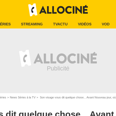
ÉRIES
STREAMING
TVACTU
VIDÉOS
VOD
éries
News Séries à la TV
Son visage vous dit quelque chose... Avant Nouveau jour, où 
 dit quelque chose... Avant