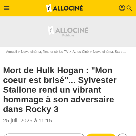
profil
menu
search
Accueil
News cinéma, films et séries TV
Actus Ciné
News cinéma: Stars
Mort 
Mort de Hulk Hogan : "Mon
coeur est brisé"... Sylvester
Stallone rend un vibrant
hommage à son adversaire
dans Rocky 3
25 juil. 2025 à 11:15