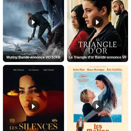
Mutiny Bande-annonce VO STFR
Le Triangle d'or Bande-annonce VF