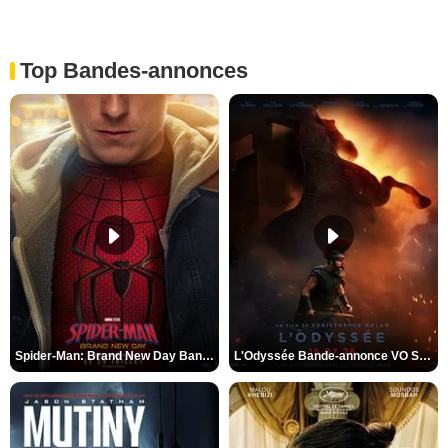
Top Bandes-annonces
Spider-Man: Brand New Day Bande-annonce VO STFR
L'Odyssée Bande-annonce VO STFR