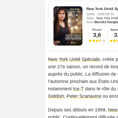
New York Unité S
Sortie :
1999-09-20
Série :
New York Unit
Avec
Mariska Hargit
Presse
Spect
3,6
3
New York Unité Spéciale
, créée 
une 27e saison, un record de lon
auprès du public. La diffusion de
l’automne prochain aux États-Unis
notamment
Ice-T
dans le rôle du 
Giddish
,
Peter Scanavino
ou enc
Depuis ses débuts en 1999,
New 
public. Continuellement diffusée s