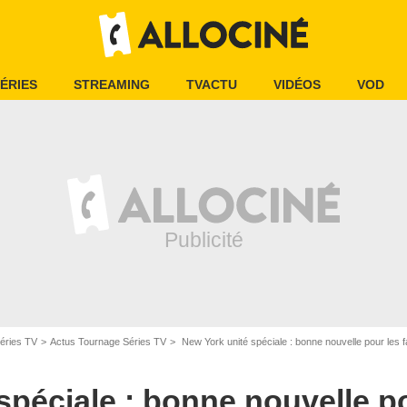
ÉRIES
STREAMING
TVACTU
VIDÉOS
VOD
éries TV
Actus Tournage Séries TV
New York unité spéciale : bonne nouvelle pour les fans de la série !
spéciale : bonne nouvelle po