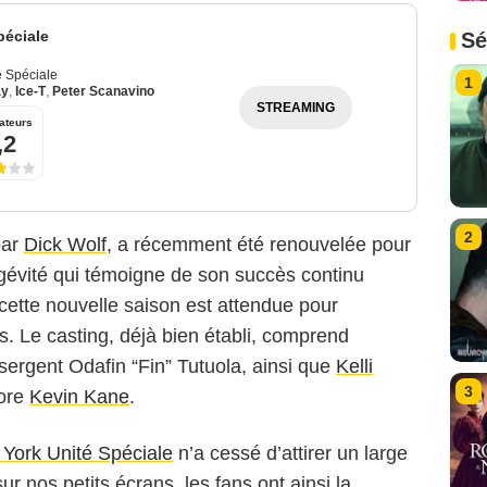
péciale
Sé
é Spéciale
1
ay
,
Ice-T
,
Peter Scanavino
STREAMING
ateurs
,2
2
par
Dick Wolf
, a récemment été renouvelée pour
gévité qui témoigne de son succès continu
 cette nouvelle saison est attendue pour
. Le casting, déjà bien établi, comprend
sergent Odafin “Fin” Tutuola, ainsi que
Kelli
3
ore
Kevin Kane
.
York Unité Spéciale
n’a cessé d’attirer un large
ur nos petits écrans, les fans ont ainsi la