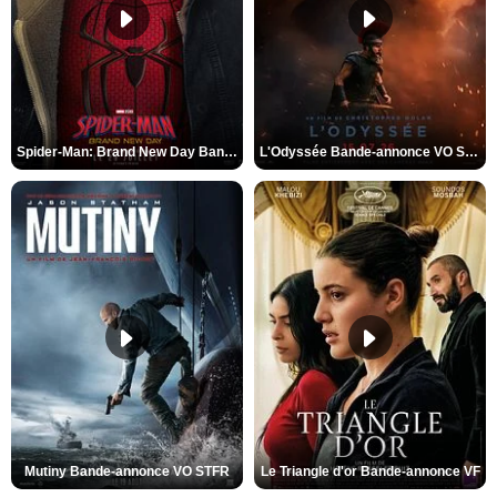
Spider-Man: Brand New Day Bande-annonce VO STFR
L'Odyssée Bande-annonce VO STFR
Mutiny Bande-annonce VO STFR
Le Triangle d'or Bande-annonce VF