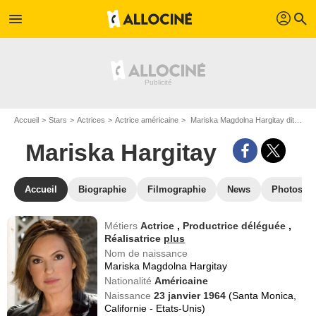
profil
menu
search
Accueil
Stars
Actrices
Actrice américaine
Mariska Magdolna Hargitay dit Mariska Hargitay
Mariska Hargitay
Accueil
Biographie
Filmographie
News
Photos
Métiers
Actrice
,
Productrice déléguée
,
Réalisatrice
plus
Nom de naissance
Mariska Magdolna Hargitay
Nationalité
Américaine
Naissance
23 janvier 1964
(Santa Monica,
Californie - Etats-Unis)