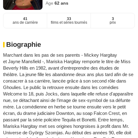
Age
62
ans
41
33
3
ans de carrière
films et séries tournés
prix
Biographie
Marchant dans les pas de ses parents - Mickey Hargitay
et Jayne Mansfield -, Mariska Hargitay remporte le titre de Miss
Beverly Hills en 1982, avant d’entreprendre des études de
théâtre. La jeune fille les abandonne deux ans plus tard afin de se
consacrer à sa carrière, lancée grâce à son second rôle dans
Ghoulies. Le public la retrouve ensuite dans les comédies
Welcome to 18, puis Jocks, dans laquelle elle refuse d'apparaître
nue, se détachant ainsi de l’image de sex-symbol de sa défunte
mère. La comédienne en herbe se tourne ensuite vers le petit
écran, du drame judiciaire Downton, au soap Falcon Crest, en
passant par la série policière Tequila et Bonetti. Entre temps,
Mariska Hargitay met ses origines hongroises à profit dans Mr.
Universe de György Szomjas. Au début des années 90, elle doit