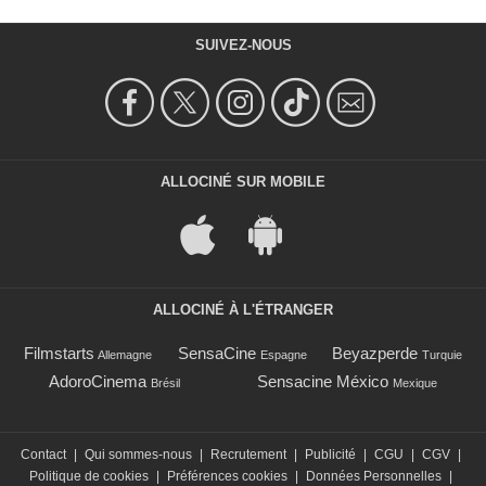
SUIVEZ-NOUS
ALLOCINÉ SUR MOBILE
ALLOCINÉ À L'ÉTRANGER
Filmstarts
SensaCine
Beyazperde
Allemagne
Espagne
Turquie
AdoroCinema
Sensacine México
Brésil
Mexique
Contact
|
Qui sommes-nous
|
Recrutement
|
Publicité
|
CGU
|
CGV
|
Politique de cookies
|
Préférences cookies
|
Données Personnelles
|