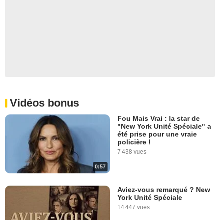
Vidéos bonus
Fou Mais Vrai : la star de
"New York Unité Spéciale" a
été prise pour une vraie
policière !
7 438 vues
0:57
Aviez-vous remarqué ? New
York Unité Spéciale
14 447 vues