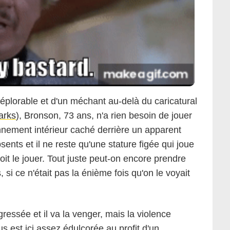
éplorable et d'un méchant au-delà du caricatural
arks
), Bronson, 73 ans, n'a rien besoin de jouer
United Artists
onnement intérieur caché derrière un apparent
nts et il ne reste qu'une stature figée qui joue
oit le jouer. Tout juste peut-on encore prendre
ns, si ce n'était pas la énième fois qu'on le voyait
ressée et il va la venger, mais la violence
s est ici assez édulcorée au profit d'un