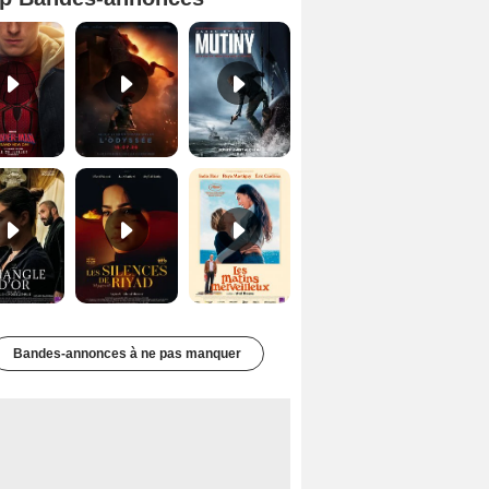
Spider-Man: Brand New Day Bande-annonce VO STFR
L'Odyssée Bande-annonce VO STFR
Mutiny Bande-annonce VO STFR
Le Triangle d'or Bande-annonce VF
Les Silences de Riyad Bande-annonce VO STFR
Les Matins merveilleux Bande-annonce VF
Bandes-annonces à ne pas manquer