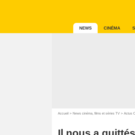
NEWS
CINÉMA
S
Accueil
News cinéma, films et séries TV
Actus 
Il nous a quittés