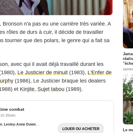
 Bronson n'a pas eu une carrière très variée. A
 rôles de durs à cuir, il décide de travailler
s tourner que des polars, le genre qui a fait sa
Jamai
réali
"éche
n, avec qui il avait déjà travaillé durant les
samed
(1980),
Le Justicier de minuit
(1983),
L'Enfer de
Murphy
(1986), Le Justicier braque les dealers
1988) et
Kinjite, Sujet tabou
(1989).
ultime combat
1h 35min
on
,
Lesley-Anne Down
,
Michael Parks
LOUER OU ACHETER
Le me