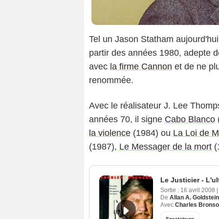
Tel un Jason Statham aujourd'hui,
partir des années 1980, adepte des
avec
la firme Cannon
et de ne plu
renommée.
Avec le réalisateur J. Lee Thompso
années 70, il signe
Cabo Blanco
la violence
(1984) ou
La Loi de 
(1987),
Le Messager de la mort
(
Le Justicier - L'
Sortie :
16 avril 2008
|
De
Allan A. Goldstein
Avec
Charles Brons
Spectateurs