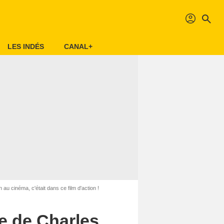
profil
search
LES INDÉS
CANAL+
 au cinéma, c'était dans ce film d'action !
ôle de Charles