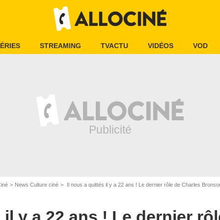
ÉRIES
STREAMING
TVACTU
VIDÉOS
VOD
Ciné
News Culture ciné
Il nous a quittés il y a 22 ans ! Le dernier rôle de Charles Bronson
 il y a 22 ans ! Le dernier r