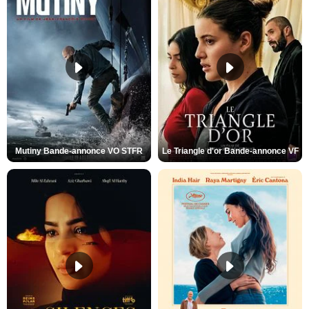
Mutiny Bande-annonce VO STFR
Le Triangle d'or Bande-annonce VF