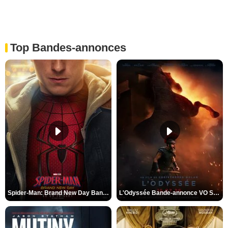
Top Bandes-annonces
Spider-Man: Brand New Day Bande-annonce VO STFR
L'Odyssée Bande-annonce VO STFR